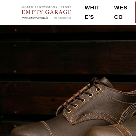
S
WHIT
WES
k
E'S
CO
Empty Garage Order Made Boots Store
Wesco,White's,ウエスコ,ホワイツ 最高峰のレ
i
p
t
o
c
o
n
t
e
n
t