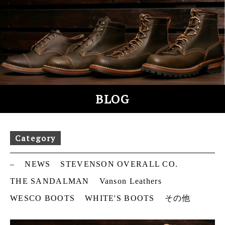
S
k
i
p
t
o
c
o
BLOG
n
t
e
Category
n
t
–
NEWS
STEVENSON OVERALL CO.
THE SANDALMAN
Vanson Leathers
WESCO BOOTS
WHITE'S BOOTS
その他