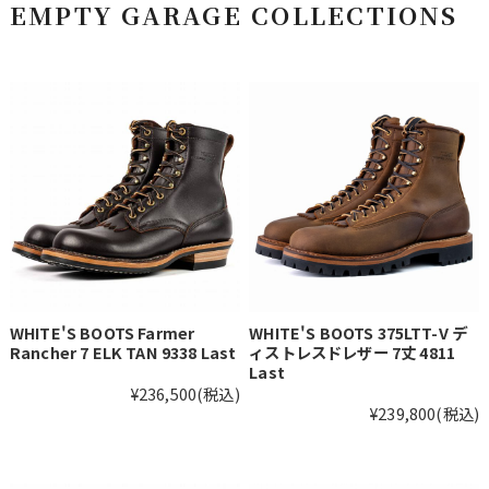
EMPTY GARAGE COLLECTIONS
WHITE'S BOOTS Farmer
WHITE'S BOOTS 375LTT-V デ
Rancher 7 ELK TAN 9338 Last
ィストレスドレザー 7丈 4811
Last
¥236,500
(税込)
¥239,800
(税込)