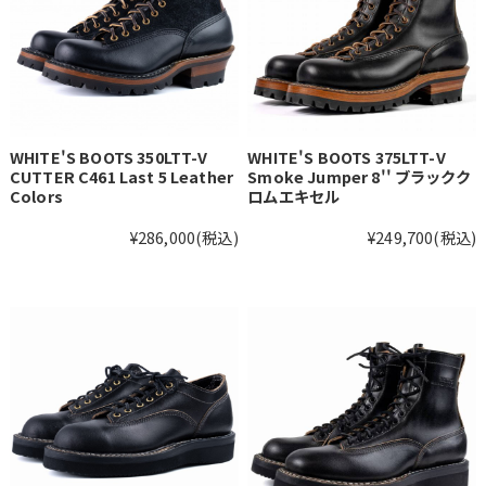
WHITE'S BOOTS 350LTT-V
WHITE'S BOOTS 375LTT-V
CUTTER C461 Last 5 Leather
Smoke Jumper 8'' ブラックク
Colors
ロムエキセル
¥286,000
(税込)
¥249,700
(税込)