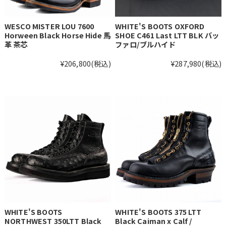
WESCO MISTER LOU 7600
WHITE'S BOOTS OXFORD
Horween Black Horse Hide 馬
SHOE C461 Last LTT BLK バッ
革 茶芯
ファロ/ブルハイド
¥206,800
(税込)
¥287,980
(税込)
WHITE'S BOOTS
WHITE'S BOOTS 375 LTT
NORTHWEST 350LTT Black
Black Caiman x Calf /