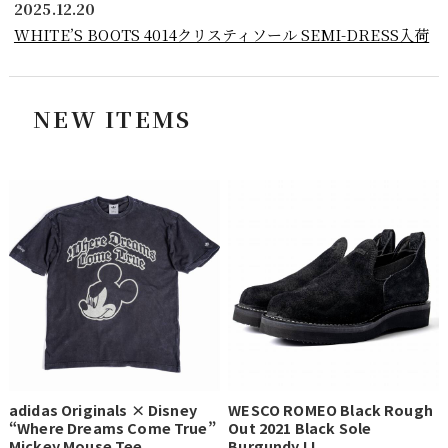
2025.12.20
WHITE’S BOOTS 4014クリスティソール SEMI-DRESS入荷
NEW ITEMS
adidas Originals × Disney
WESCO ROMEO Black Rough
“Where Dreams Come True”
Out 2021 Black Sole
Mickey Mouse Tee
Burgundy LL