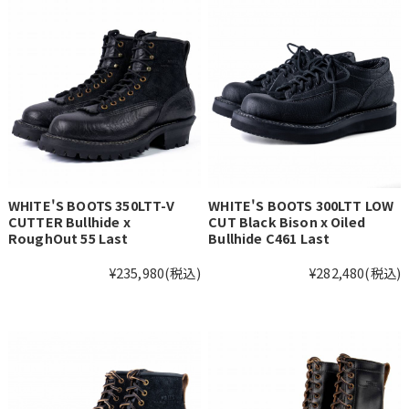
WHITE'S BOOTS 350LTT-V
WHITE'S BOOTS 300LTT LOW
CUTTER Bullhide x
CUT Black Bison x Oiled
RoughOut 55 Last
Bullhide C461 Last
¥235,980
(税込)
¥282,480
(税込)