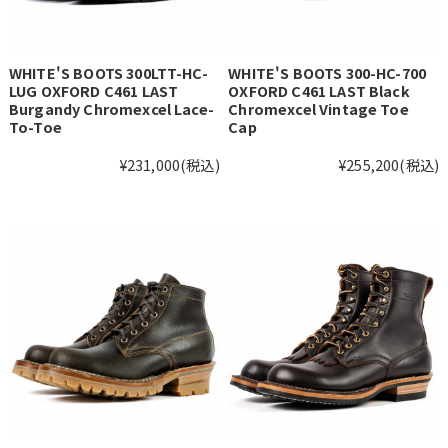
WHITE'S BOOTS 300LTT-HC-
WHITE'S BOOTS 300-HC-700
LUG OXFORD C461 LAST
OXFORD C461 LAST Black
Burgandy Chromexcel Lace-
Chromexcel Vintage Toe
To-Toe
Cap
¥231,000
(税込)
¥255,200
(税込)