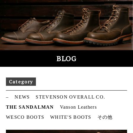
S
k
i
p
t
o
c
o
BLOG
n
t
e
Category
n
t
–
NEWS
STEVENSON OVERALL CO.
THE SANDALMAN
Vanson Leathers
WESCO BOOTS
WHITE'S BOOTS
その他