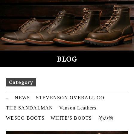
S
k
i
p
t
o
c
o
BLOG
n
t
e
Category
n
t
–
NEWS
STEVENSON OVERALL CO.
THE SANDALMAN
Vanson Leathers
WESCO BOOTS
WHITE'S BOOTS
その他