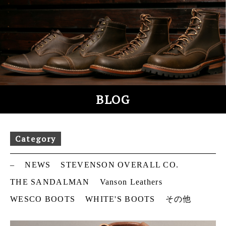
S
k
i
p
t
o
c
o
BLOG
n
t
e
Category
n
t
–
NEWS
STEVENSON OVERALL CO.
THE SANDALMAN
Vanson Leathers
WESCO BOOTS
WHITE'S BOOTS
その他