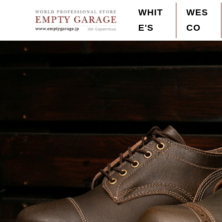
S
WHIT
WES
k
E'S
CO
Empty Garage Order Made Boots Store
Wesco,White's,ウエスコ,ホワイツ 最高峰のレ
i
p
t
o
c
o
n
t
e
n
t