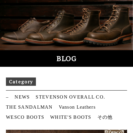
S
k
i
p
t
o
c
o
BLOG
n
t
e
Category
n
t
–
NEWS
STEVENSON OVERALL CO.
THE SANDALMAN
Vanson Leathers
WESCO BOOTS
WHITE'S BOOTS
その他