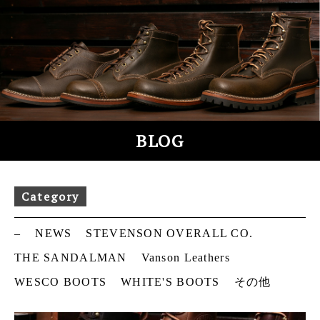
S
k
i
p
t
o
c
o
BLOG
n
t
e
Category
n
t
–
NEWS
STEVENSON OVERALL CO.
THE SANDALMAN
Vanson Leathers
WESCO BOOTS
WHITE'S BOOTS
その他