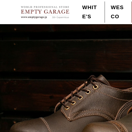
S
WHIT
WES
k
E'S
CO
Empty Garage Order Made Boots Store
Wesco,White's,ウエスコ,ホワイツ 最高峰のレ
i
p
t
o
c
o
n
t
e
n
t