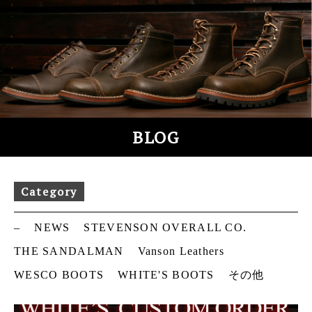
S
k
i
p
t
o
c
o
BLOG
n
t
e
Category
n
t
–
NEWS
STEVENSON OVERALL CO.
THE SANDALMAN
Vanson Leathers
WESCO BOOTS
WHITE'S BOOTS
その他