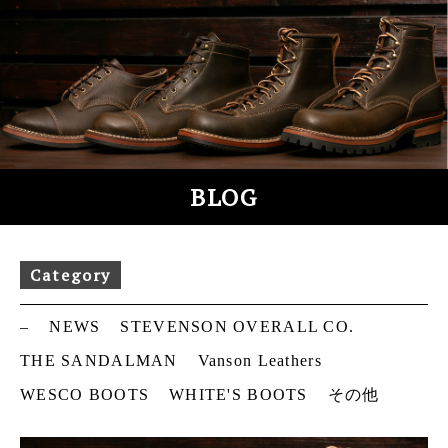
S
k
i
p
t
o
c
o
BLOG
n
t
e
Category
n
t
–
NEWS
STEVENSON OVERALL CO.
THE SANDALMAN
Vanson Leathers
WESCO BOOTS
WHITE'S BOOTS
その他