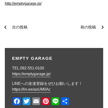
http://emptygarage.jp/
投
次の投稿
前の投稿
稿
ナ
ビ
EMPTY GARAGE
ゲ
TEL 092-551-0100
ー
https://emptygarage.jp/
シ
LINEへの友達登録をぜひお願いします！
ョ
https://lin.ee/aoUM0Ac
ン
F
T
E
Pi
Li
共