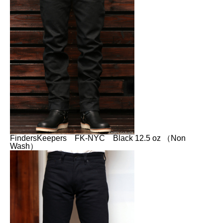
FindersKeepers FK-NYC Black 12.5 oz （Non
Wash）