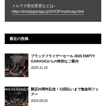
a
wi
m
nt
n
有
メルマガ受信変更などは↓
c
tt
ail
er
e
https://emptygarage.jp/SHOP/mailmag.html
e
er
e
b
st
o
o
最近の投稿
k
ブラックフライデーセール 2025 EMPTY
GARAGEからの特別なご案内
2025.11.16
開店20周年記念！12回払いまで無金利フェ
アー
2024.09.02