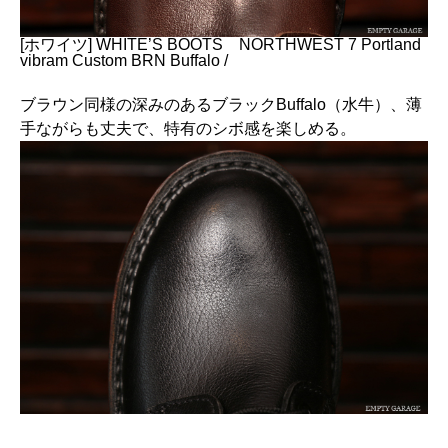
[ホワイツ] WHITE’S BOOTS NORTHWEST 7 Portland
vibram Custom BRN Buffalo /
ブラウン同様の深みのあるブラックBuffalo（水牛）、薄
手ながらも丈夫で、特有のシボ感を楽しめる。