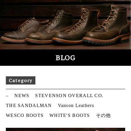
S
k
i
p
t
o
c
o
BLOG
n
t
e
Category
n
t
–
NEWS
STEVENSON OVERALL CO.
THE SANDALMAN
Vanson Leathers
WESCO BOOTS
WHITE'S BOOTS
その他