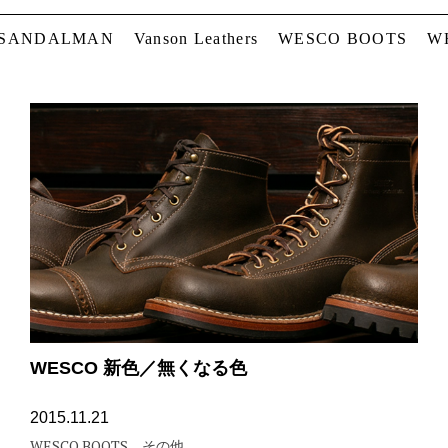
 SANDALMAN
Vanson Leathers
WESCO BOOTS
W
WESCO 新色／無くなる色
2015.11.21
WESCO BOOTS
その他