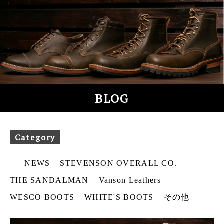
S
k
i
p
t
o
c
o
BLOG
n
t
e
Category
n
t
–
NEWS
STEVENSON OVERALL CO.
THE SANDALMAN
Vanson Leathers
WESCO BOOTS
WHITE'S BOOTS
その他