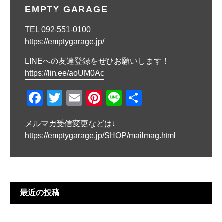
ビ
EMPTY GARAGE
ゲ
TEL 092-551-0100
ー
https://emptygarage.jp/
シ
LINEへの友達登録をぜひお願いします！
ョ
https://lin.ee/aoUM0Ac
ン
F
T
E
Pi
Li
共
a
wi
m
nt
n
有
メルマガ受信変更などは↓
c
tt
ail
er
e
https://emptygarage.jp/SHOP/mailmag.html
e
er
e
b
st
o
o
最近の投稿
k