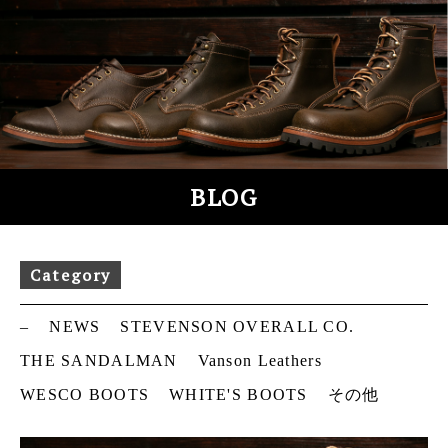
S
k
i
p
t
o
c
o
BLOG
n
t
e
Category
n
t
–
NEWS
STEVENSON OVERALL CO.
THE SANDALMAN
Vanson Leathers
WESCO BOOTS
WHITE'S BOOTS
その他