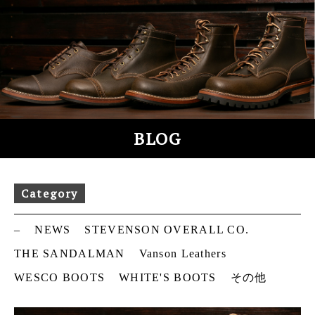
S
k
i
p
t
o
c
o
BLOG
n
t
e
Category
n
t
–
NEWS
STEVENSON OVERALL CO.
THE SANDALMAN
Vanson Leathers
WESCO BOOTS
WHITE'S BOOTS
その他