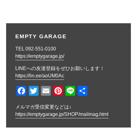
稿
ナ
ビ
EMPTY GARAGE
ゲ
TEL 092-551-0100
ー
https://emptygarage.jp/
シ
LINEへの友達登録をぜひお願いします！
ョ
https://lin.ee/aoUM0Ac
ン
F
T
E
Pi
Li
共
a
wi
m
nt
n
有
メルマガ受信変更などは↓
c
tt
ail
er
e
https://emptygarage.jp/SHOP/mailmag.html
e
er
e
b
st