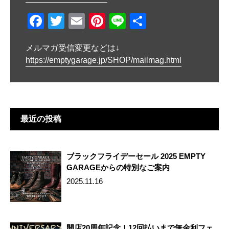
ン
F
T
E
Pi
Li
共
a
wi
m
nt
n
有
メルマガ受信変更などは↓
c
tt
ail
er
e
https://emptygarage.jp/SHOP/mailmag.html
e
er
e
b
st
o
o
最近の投稿
k
ブラックフライデーセール 2025 EMPTY
GARAGEからの特別なご案内
2025.11.16
開店20周年記念！12回払いまで無金利フェ