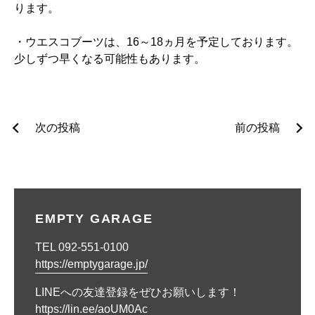
ります。
・ウエスコブーツは、16～18ヵ月を予定しております。
少しずつ早くなる可能性もあります。
投
次の投稿
前の投稿
稿
ナ
ビ
EMPTY GARAGE
ゲ
TEL 092-551-0100
ー
https://emptygarage.jp/
シ
LINEへの友達登録をぜひお願いします！
ョ
https://lin.ee/aoUM0Ac