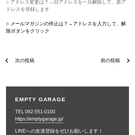
○ アドレス変更は？→旧アドレスを一旦解除して、新ア
ドレスを登録します
○ メールマガジンの停止は？→アドレスを入力して、解
除ボタンをクリック
投
次の投稿
前の投稿
稿
ナ
ビ
EMPTY GARAGE
ゲ
TEL 092-551-0100
ー
https://emptygarage.jp/
シ
LINEへの友達登録をぜひお願いします！