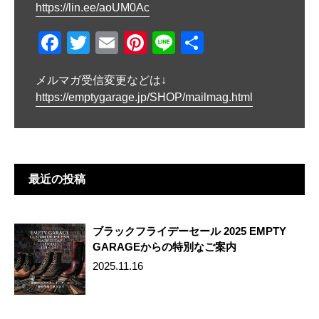
ョ
https://lin.ee/aoUM0Ac
ン
F
T
E
Pi
Li
共
a
wi
m
nt
n
有
メルマガ受信変更などは↓
c
tt
ail
er
e
https://emptygarage.jp/SHOP/mailmag.html
e
er
e
b
st
o
o
最近の投稿
k
ブラックフライデーセール 2025 EMPTY
GARAGEからの特別なご案内
2025.11.16