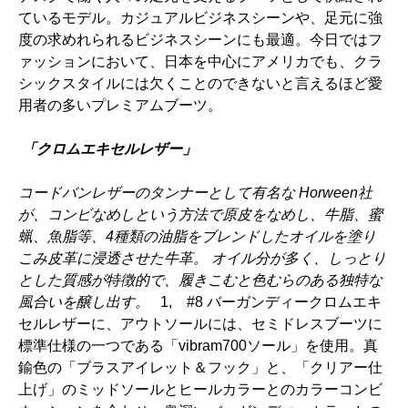
ているモデル。カジュアルビジネスシーンや、足元に強
度の求めれられるビジネスシーンにも最適。今日ではフ
ァッションにおいて、日本を中心にアメリカでも、クラ
シックスタイルには欠くことのできないと言えるほど愛
用者の多いプレミアムブーツ。
「クロムエキセルレザー」
コードバンレザーのタンナーとして有名な Horween社
が、コンビなめしという方法で原皮をなめし、牛脂、蜜
蝋、魚脂等、4種類の油脂をブレンドしたオイルを塗り
こみ皮革に浸透させた牛革。 オイル分が多く、しっとり
とした質感が特徴的で、履きこむと色むらのある独特な
風合いを醸し出す。
1, #8 バーガンディークロムエキ
セルレザーに、アウトソールには、セミドレスブーツに
標準仕様の一つである「vibram700ソール」を使用。真
鍮色の「ブラスアイレット＆フック」と、「クリアー仕
上げ」のミッドソールとヒールカラーとのカラーコンビ