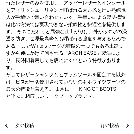
れたレザーのみを使用し、アッパーレザーとインソール
をアイリッシュ・リネンと呼ばれる太い糸を用い熟練職
人が手縫いで縫い合わせている。
手縫いによる製法構造
は他の方法では実現できない柔軟性と快適性を提供しま
す。
そのこだわりと屈強な仕上がりは、外からの水の浸
透を防ぎ、世界最高峰とも呼ばれる強度を与えるためで
ある。 またWhite’sブーツの特徴の一つでもある土踏ま
ずから踵にかけて施される「ARCH EASE」製法によ
り、長時間着用しても疲れにくいという特徴がありま
す。
そしてレザーシャンクとビブラムソールを固定する以外
は、ビスが一切使用されていないのもホワイツブーツの
最大の特徴と言える。 まさに
「KING OF BOOTS」
と呼ぶに相応しいワークブーツブランド。
投
次の投稿
前の投稿