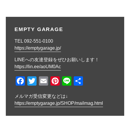
稿
ナ
ビ
EMPTY GARAGE
ゲ
TEL 092-551-0100
ー
https://emptygarage.jp/
シ
LINEへの友達登録をぜひお願いします！
ョ
https://lin.ee/aoUM0Ac
ン
F
T
E
Pi
Li
共
a
wi
m
nt
n
有
メルマガ受信変更などは↓
c
tt
ail
er
e
https://emptygarage.jp/SHOP/mailmag.html
e
er
e
b
st
o