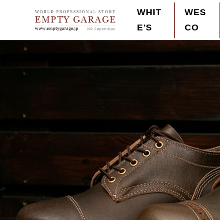
S
WHIT
WES
k
E'S
CO
Empty Garage Order Made Boots Store
Wesco,White's,ウエスコ,ホワイツ 最高峰のレ
i
p
t
o
c
o
n
t
e
n
t