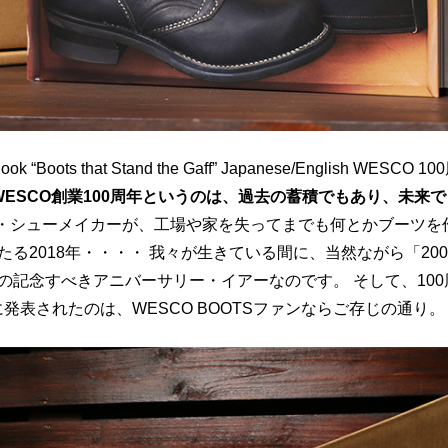
Boots that Stand the Gaff” Japanese/English WESCO 
WESCO創業100周年というのは、過去の蓄積でもあり、未来
ー・シューメイカーが、工場や家を失ってまでも何とかブーツを
る2018年・・・・ 我々が生きている間に、当然ながら「20
の記念すべきアニバーサリー・イアーなのです。 そして、100
発表されたのは、WESCO BOOTSファンならご存じの通り。