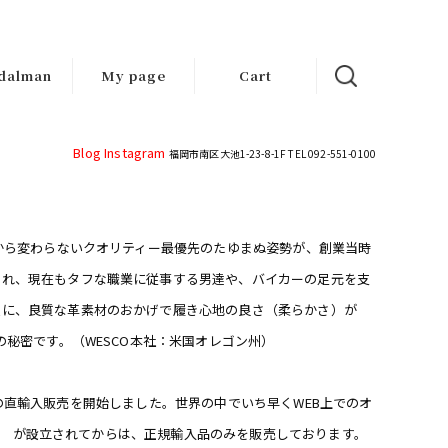
dalman
My page
Cart
d-made
ndals
Blog
Instagram
福岡市南区大池1-23-8-1F TEL 092-551-0100
年から変わらないクオリティー最優先のたゆまぬ姿勢が、創業当時
され、現在もタフな職業に従事する男達や、バイカーの足元を支
腹に、良質な革素材のおかげで履き心地の良さ（柔らかさ）が
の秘密です。（WESCO本社：米国オレゴン州）
ブーツの直輸入販売を開始しました。世界の中でいち早くWEB上でのオ
PAN が設立されてからは、正規輸入品のみを販売しております。