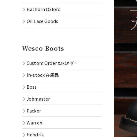
Hathorn Oxford
Oil Lace Goods
Wesco Boots
Custom Order ｶｽﾀﾑｵｰﾀﾞｰ
In-stock 在庫品
Boss
Jobmaster
Packer
Warren
Hendrik