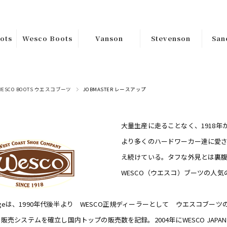
ots
Wesco Boots
Vanson
Stevenson
San
ｶｽﾀﾑｵｰﾀﾞｰ
Riders
Tops
Han
ﾑｵｰ
Custom
Jackets
Sa
Bottoms
Order
WESCO BOOTS ウエスコブーツ
JOBMASTER レースアップ
Goods
在庫品Instock
s
大量生産に走ることなく、1918
Boss
より多くのハードワーカー達に愛
在庫
Jobmaster
え続けている。タフな外見とは裏
WESCO（ウエスコ）ブーツの人気
Packer
Warren
Garageは、1990年代後半より WESCO正規ディーラーとして ウエスコ
ss
販売システムを確立し国内トップの販売数を記録。2004年にWESCO JA
Hendrik