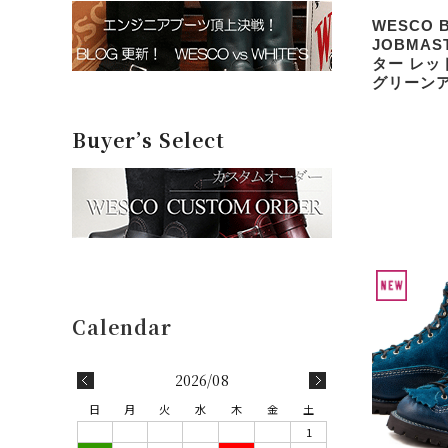
WESCO 
JOBMAS
ター レッド
グリーン
Buyer’s Select
2026/08
日
月
火
水
木
金
土
1