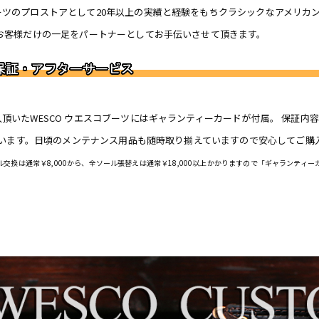
ーツのプロストアとして20年以上の実績と経験をもちクラシックなアメリカ
Romeo
 お客様だけの一足をパートナーとしてお手伝いさせて頂きます。
st
John Henry
Oil, Lace,
goods
頂いたWESCO ウエスコブーツにはギャランティーカードが付属。 保証
で行います。日頃のメンテナンス用品も随時取り揃えていますので安心してご購
ル交換は通常￥8,000から、全ソール張替えは通常￥18,000以上かかりますので「ギャランティ
R
D
e