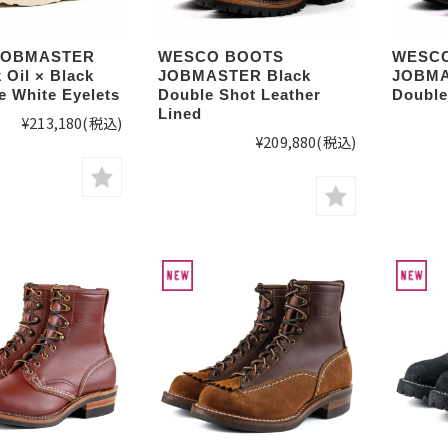
JOBMASTER
WESCO BOOTS
WESCO
 Oil × Black
JOBMASTER Black
JOBMA
e White Eyelets
Double Shot Leather
Double
Lined
¥213,180
(税込)
¥209,880
(税込)