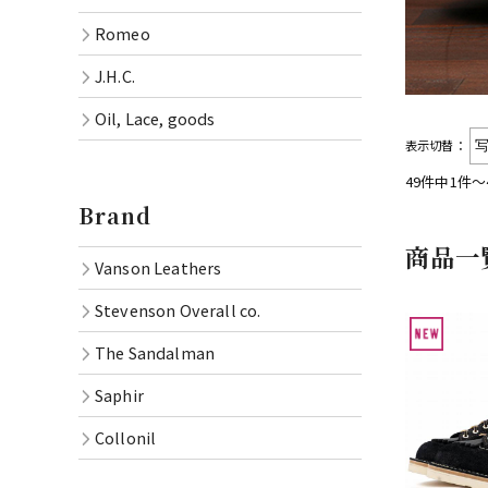
Romeo
J.H.C.
Oil, Lace, goods
表示切替：
49件中1件〜
Brand
商品一
Vanson Leathers
Stevenson Overall co.
The Sandalman
Saphir
Collonil