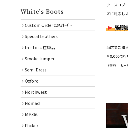
Oxford
ウエスコブ
White's Boots
ズに対応し
Northwe
Custom Order ｶｽﾀﾑｵｰﾀﾞｰ
Nomad
Special Leathers
MP360
In-stock 在庫品
当店でご購入
Packer
￥9,000
Smoke Jumper
（参考） ヒー
RAINIE
Semi Dress
OXFOR
Oxford
Oil Lac
Northwest
Goods
Nomad
MP360
Packer