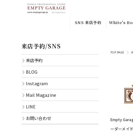
SNS 来店予約
White's Bo
来店予約
Custom
来店予約/SNS
Orderｶｽﾀ
Instagram
ﾀﾞｰ
TOP PAGE
来店予約
BLOG
Special
BLOG
Leather
Mail
Instagram
Magazine
In-stock
品
Mail Magazine
LINE
Smoke
LINE
CONTACT
Jumper
お問い合わせ
Empty 
Semi Dre
ーダーメイド