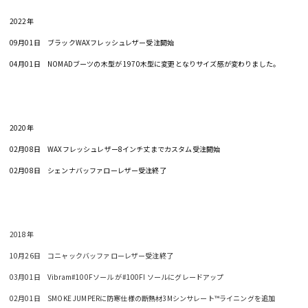
2022年
09月01日 ブラックWAXフレッシュレザー受注開始
04月01日 NOMADブーツの木型が 1970木型に変更となりサイズ感が変わりました。
2020年
02月08日 WAXフレッシュレザー8インチ丈までカスタム受注開始
02月08日 シェンナバッファローレザー受注終了
2018年
10月26日 コニャックバッファローレザー受注終了
03月01日 Vibram#100Fソール が#100FI ソールにグレードアップ
02月01日 SMOKE JUMPERに防寒仕様の断熱材3Mシンサレート™ライニングを追加