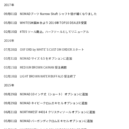
2017年
09月01日 NOMADブーツ Narrow Shaft シャフト径が細くなりました
05月01日 WHITES米国本社より 2016年 TOP10 DEALER 受賞
02月10日 #705 ソール廃止。ハーフソールとしてリニューアル
2016年
07月28日 OXFORD by WHITE'S CUSTOM ORDER スタート
03月31日 NOMAD サイズ 6.5 をオプションに追加
03月15日 MEDIUM BROWN CAIMAN 受注再開
02月18日 LIGHT BROWN WATER BUFFALO 受注終了
2015年
09月29日 NOMAD 10インチ丈（ショート） オプションに追加
09月29日 NOMAD ネイビークロムエキセル オプションに追加
06月21日 NORTHWEST #4014 クリスティソール オプションに追加
05月01日 NOMAD バーガンディクロムエキセル オプションに追加