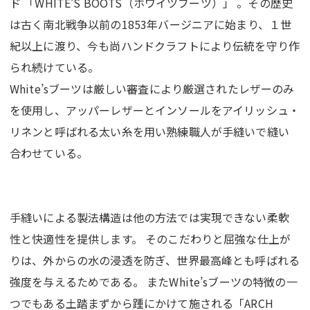
ド 「WHITE’S BOOTS（ホワイツブーツ）」 。その歴史
は古く南北戦争以前の1853年バージニアに始まり、１世
紀以上に渡り、今も尚ハンドクラフトにより伝統を守り作
られ続けている。
White’sブーツは厳しい審査により厳選されたレザーのみ
を使用し、アッパーレザーとインソールをアイリッシュ・
リネンと呼ばれる太い糸を用い熟練職人が手縫いで縫い
合わせている。
手縫いによる製法構造は他の方法では実現できない柔軟
性と快適性を提供します。 そのこだわりと屈強な仕上が
りは、外からの水の浸透を防ぎ、世界最高峰とも呼ばれる
強度を与えるためである。 またWhite’sブーツの特徴の一
つでもある土踏まずから踵にかけて施される「ARCH