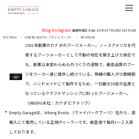
Blog
Instagram
福岡市南区大池1-23-8-1F TEL 092-551-0100
TOP PAGE
VIBERG BOOTS （ヴァイバーグ）
IN STOCK
1931年創業のカナダのブーツメーカー。ノースアメリカを代
表するブーツメーカーとして不動の地位を築き上げた現在で
も、創業以来変わらぬものづくりの姿勢で、最高品質のブー
ツをワーカー達に提供し続けている。熟練の職人が少数精鋭
で、ハンドメイドにて製作するため、一日最大30足の生産と
なっているクラフトマンシップに則ったブーツメーカー。
（VIBERG本社：カナダ ビクトリア）
*
Empty Garageは、Viberg Boots （ヴァイバーグブーツ）社から、直
輸入にて販売している正規ディーラーです。航空便で毎月1〜２入荷
しております。