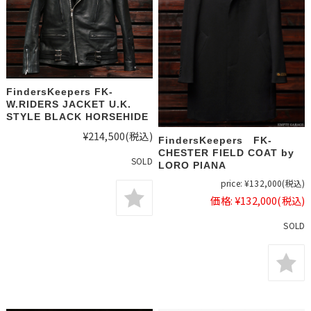
FindersKeepers FK-
W.RIDERS JACKET U.K.
STYLE BLACK HORSEHIDE
¥214,500
(税込)
FindersKeepers FK-
CHESTER FIELD COAT by
SOLD
LORO PIANA
price:
¥132,000
(税込)
価格:
¥132,000
(税込)
SOLD