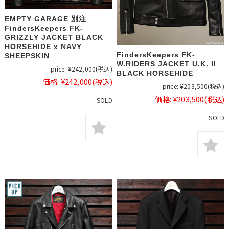
EMPTY GARAGE 別注
FindersKeepers FK-
GRIZZLY JACKET BLACK
HORSEHIDE x NAVY
FindersKeepers FK-
SHEEPSKIN
W.RIDERS JACKET U.K. II
price:
¥242,000
(税込)
BLACK HORSEHIDE
価格:
¥242,000
(税込)
price:
¥203,500
(税込)
価格:
¥203,500
(税込)
SOLD
SOLD