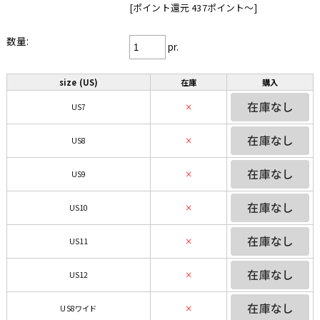
[ポイント還元 437ポイント〜]
数量:
pr.
size (US)
在庫
購入
US7
×
US8
×
US9
×
US10
×
US11
×
US12
×
US8ワイド
×