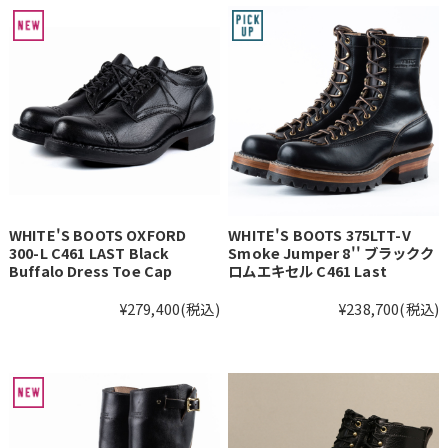
WHITE'S BOOTS OXFORD
WHITE'S BOOTS 375LTT-V
300-L C461 LAST Black
Smoke Jumper 8'' ブラックク
Buffalo Dress Toe Cap
ロムエキセル C461 Last
¥279,400
(税込)
¥238,700
(税込)