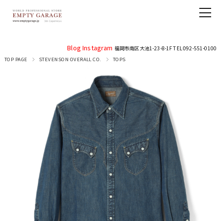
Blog
Instagram
福岡市南区大池1-23-8-1F TEL 092-551-0100
TOP PAGE
STEVENSON OVERALL CO.
TOPS