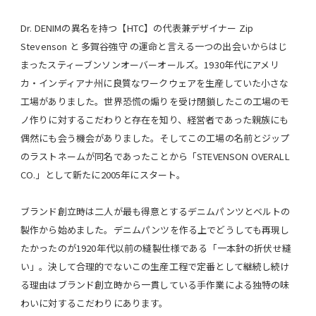
Dr. DENIMの異名を持つ【HTC】の代表兼デザイナー Zip
Stevenson と 多賀谷強守 の運命と言える一つの出会いからはじ
まったスティーブンソンオーバーオールズ。1930年代にアメリ
カ・インディアナ州に良質なワークウェアを生産していた小さな
工場がありました。世界恐慌の煽りを受け閉鎖したこの工場のモ
ノ作りに対するこだわりと存在を知り、経営者であった親族にも
偶然にも会う機会がありました。そしてこの工場の名前とジップ
のラストネームが同名であったことから「STEVENSON OVERALL
CO.」として新たに2005年にスタート。
ブランド創立時は二人が最も得意とするデニムパンツとベルトの
製作から始めました。デニムパンツを作る上でどうしても再現し
たかったのが1920年代以前の縫製仕様である「一本針の折伏せ縫
い」。決して合理的でないこの生産工程で定番として継続し続け
る理由はブランド創立時から一貫している手作業による独特の味
わいに対するこだわりにあります。