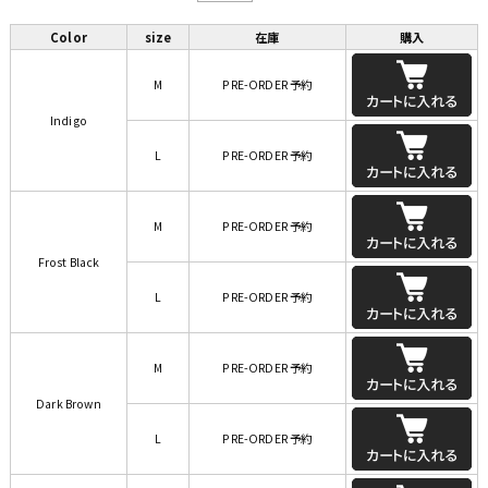
Color
size
在庫
購入
M
PRE-ORDER 予約
Indigo
L
PRE-ORDER 予約
M
PRE-ORDER 予約
Frost Black
L
PRE-ORDER 予約
M
PRE-ORDER 予約
Dark Brown
L
PRE-ORDER 予約