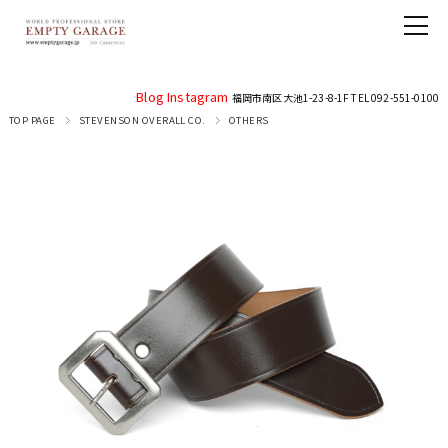
Blog
Instagram
福岡市南区大池1-23-8-1F TEL 092-551-0100
TOP PAGE
STEVENSON OVERALL CO.
OTHERS