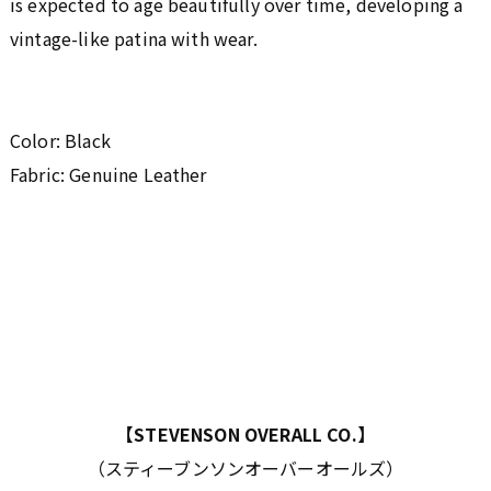
is expected to age beautifully over time, developing a
vintage-like patina with wear.
Color: Black
Fabric: Genuine Leather
【STEVENSON OVERALL CO.】
（スティーブンソンオーバーオールズ）