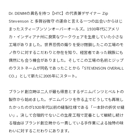
Dr. DENIMの異名を持つ【HTC】の代表兼デザイナー Zip
Stevenson と 多賀谷強守 の運命と言える一つの出会いからはじ
まったスティーブンソンオーバーオールズ。1930年代にアメリ
カ・インディアナ州に良質なワークウェアを生産していた小さな
工場がありました。世界恐慌の煽りを受け閉鎖したこの工場のモ
ノ作りに対するこだわりと存在を知り、経営者であった親族にも
偶然にも会う機会がありました。そしてこの工場の名前とジップ
のラストネームが同名であったことから「STEVENSON OVERALL
CO.」として新たに2005年にスタート。
ブランド創立時は二人が最も得意とするデニムパンツとベルトの
製作から始めました。デニムパンツを作る上でどうしても再現し
たかったのが1920年代以前の縫製仕様である「一本針の折伏せ縫
い」。決して合理的でないこの生産工程で定番として継続し続け
る理由はブランド創立時から一貫している手作業による独特の味
わいに対するこだわりにあります。