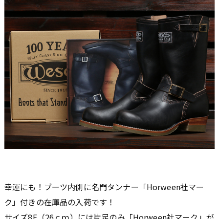
幸運にも！ブーツ内側に名門タンナー「Horween社マー
ク」付きの在庫品の入荷です！
サイズ8E（26ｃｍ）には片足のみ「Horween社マーク」が