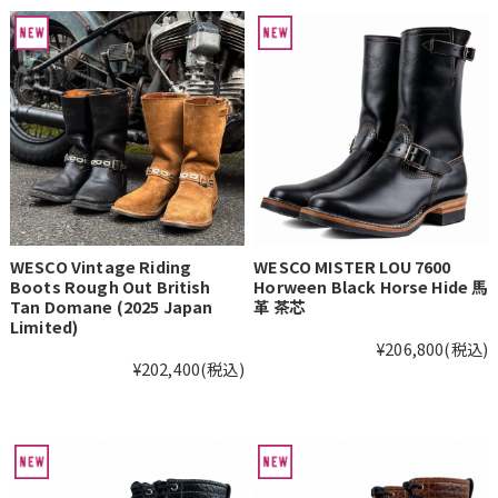
WESCO Vintage Riding
WESCO MISTER LOU 7600
Boots Rough Out British
Horween Black Horse Hide 馬
Tan Domane (2025 Japan
革 茶芯
Limited)
¥206,800
(税込)
¥202,400
(税込)