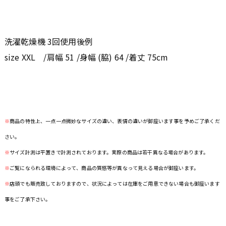
洗濯乾燥機 3回使用後例
size XXL /肩幅 51 /身幅 (脇) 64 /着丈 75cm
※
商品の特性上、一点一点微妙なサイズの違い、表情の違いが御座います事を予めご了承くだ
さい。
※
サイズ計測は平置きで計測されております。実際の商品は若干異なる場合があります。
※
ご覧になられる環境によって、商品の質感等が異なって見える場合が御座います。
※
店頭でも販売致しておりますので、状況によっては在庫をご用意できない場合も御座います
事をご了承下さい。