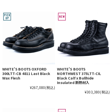
WHITE'S BOOTS OXFORD
WHITE'S BOOTS
300LTT-CB 4811 Last Black
NORTHWEST 375LTT-CIL
Wax Flesh
Black Calf x Bullhide
Insulated 断熱材入
¥267,080
(税込)
¥303,380
(税込)