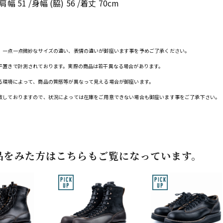
/肩幅 51 /身幅 (脇) 56 /着丈 70cm
、一点一点微妙なサイズの違い、表情の違いが御座います事を予めご了承ください。
平置きで計測されております。実際の商品は若干異なる場合があります。
る環境によって、商品の質感等が異なって見える場合が御座います。
致しておりますので、状況によっては在庫をご用意できない場合も御座います事をご了承下さい。
品をみた方はこちらもご覧になっています。