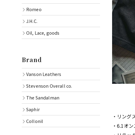
Romeo
J.H.C.
Oil, Lace, goods
Brand
Vanson Leathers
Stevenson Overall co.
The Sandalman
Saphir
・リングス
Collonil
・6.1オ