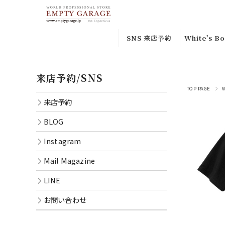
SNS 来店予約
White's Bo
来店予約
Custom
来店予約/SNS
Orderｶｽﾀ
Instagram
ﾀﾞｰ
TOP PAGE
来店予約
BLOG
Special
BLOG
Leather
Mail
Instagram
Magazine
In-stock
品
Mail Magazine
LINE
Smoke
LINE
CONTACT
Jumper
お問い合わせ
Semi Dre