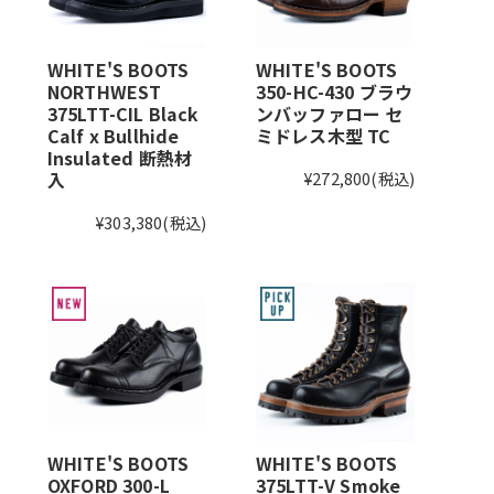
WHITE'S BOOTS
WHITE'S BOOTS
NORTHWEST
350-HC-430 ブラウ
375LTT-CIL Black
ンバッファロー セ
Calf x Bullhide
ミドレス木型 TC
Insulated 断熱材
入
¥272,800
(税込)
¥303,380
(税込)
WHITE'S BOOTS
WHITE'S BOOTS
OXFORD 300-L
375LTT-V Smoke