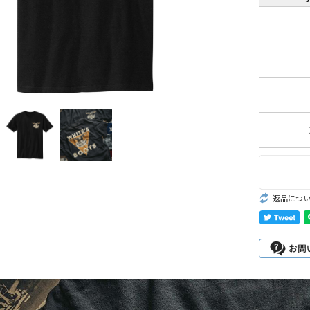
Romeo
st
John Henry
Oil, Lace,
goods
R
D
返品につ
e