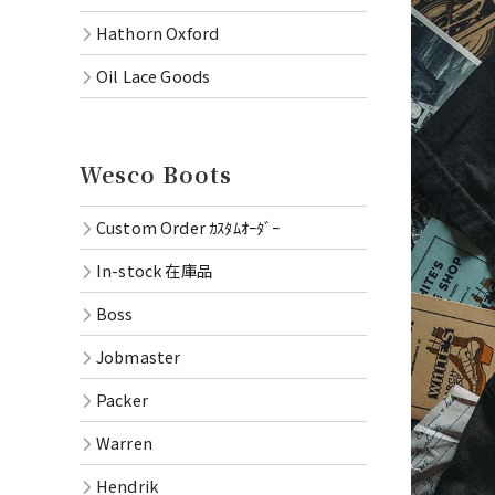
Hathorn Oxford
Oil Lace Goods
Wesco Boots
Custom Order ｶｽﾀﾑｵｰﾀﾞｰ
In-stock 在庫品
Boss
Jobmaster
Packer
Warren
Hendrik