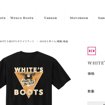
ots
Wesco Boots
Vanson
Stevenson
San
ｶｽﾀﾑｵｰﾀﾞｰ
Riders
Tops
Han
ﾑｵｰ
Custom
Jackets
Sa
Bottoms
Order
WHITE'S BOOTS ホワイツブーツ
GOODS オイル/靴紐/用品
Goods
在庫品Instock
s
Boss
WHITE'
在庫
Jobmaster
価格:
Packer
数量:
Warren
ss
Hendrik
s