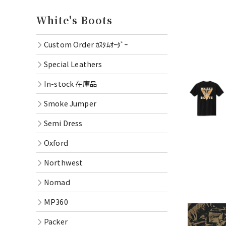
Oxford
White's Boots
Northwe
Custom Order ｶｽﾀﾑｵｰﾀﾞｰ
Nomad
Special Leathers
MP360
In-stock 在庫品
Packer
Smoke Jumper
RAINIE
Semi Dress
OXFOR
Oxford
Oil Lac
Northwest
Goods
Nomad
MP360
Packer