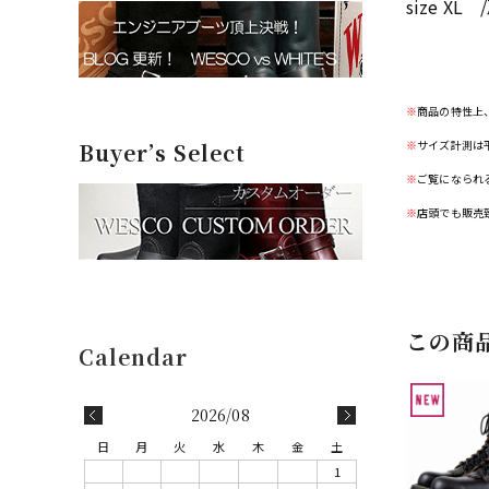
size XL 
※
商品の特性上
※
サイズ計測は
Buyer’s Select
※
ご覧になられ
※
店頭でも販売
この商
2026/08
日
月
火
水
木
金
土
1