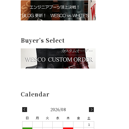
Buyer’s Select
2026/08
日
月
火
水
木
金
土
1