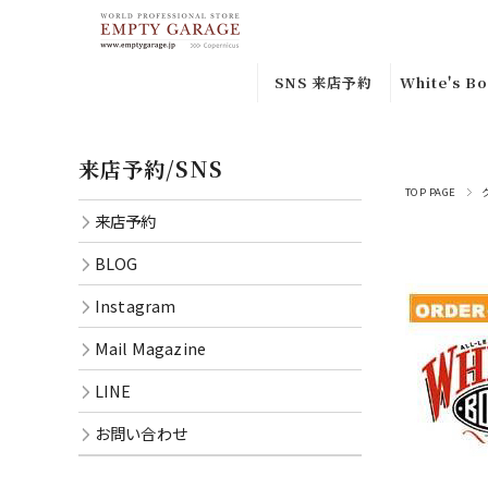
SNS 来店予約
White's Bo
来店予約
Custom
来店予約/SNS
Orderｶｽﾀ
Instagram
ﾀﾞｰ
TOP PAGE
来店予約
BLOG
Special
BLOG
Leather
Mail
Instagram
Magazine
In-stock
品
Mail Magazine
LINE
Smoke
LINE
CONTACT
Jumper
お問い合わせ
Semi Dre