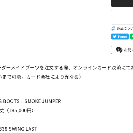
Romeo
st
John Henry
返品につ
Oil, Lace,
goods
ーダーメイドブーツを注文する際、オンラインカード決済にて
R
払いまで可能。カード会社により異なる）
D
e
S BOOTS：SMOKE JUMPER
（185,000円）
8 SWING LAST