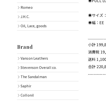
◉PULL 
Romeo
◉サイズ
J.H.C.
◉幅：EE
Oil, Lace, goods
＿＿＿＿
小計 199,
Brand
消費税 19
Vanson Leathers
送料 1,10
合計 220,
Stevenson Overall co.
------------
The Sandalman
Saphir
Collonil