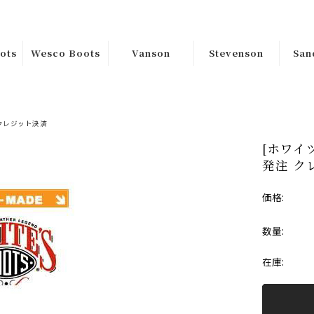
ots
Wesco Boots
Vanson
Stevenson
San
ｶｽﾀﾑｵｰﾀﾞｰ
Riders
Tops
Han
ﾑｵｰ
Custom
Jackets
Sa
Bottoms
Order
クレジット決済
[ホワイツ
Goods
在庫品Instock
発注 ク
s
Boss
価格:
在庫
Jobmaster
数量:
Packer
在庫:
Warren
ss
Hendrik