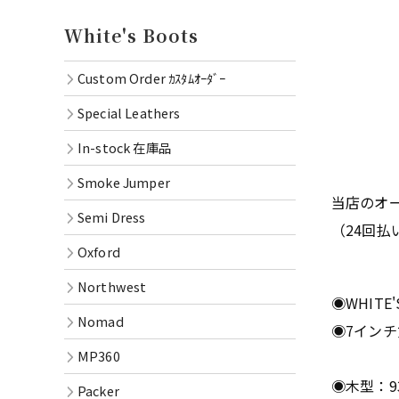
Oxford
White's Boots
Northwe
Custom Order ｶｽﾀﾑｵｰﾀﾞｰ
Nomad
Special Leathers
MP360
In-stock 在庫品
Packer
Smoke Jumper
当店のオ
RAINIE
Semi Dress
（24回
OXFOR
Oxford
Oil Lac
Northwest
Goods
◉WHITE'
Nomad
◉7インチ丈
MP360
◉木型：933
Packer