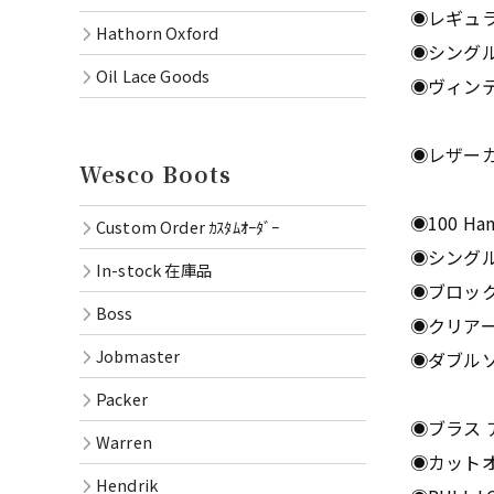
◉レギュ
Hathorn Oxford
◉シングル
Oil Lace Goods
◉ヴィンテ
◉レザーカ
Wesco Boots
◉100 Ha
Custom Order ｶｽﾀﾑｵｰﾀﾞｰ
◉シング
In-stock 在庫品
◉ブロック
Boss
◉クリア
Jobmaster
◉ダブル
Packer
◉ブラス 
Warren
◉カット
Hendrik