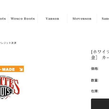
ots
Wesco Boots
Vanson
Stevenson
San
ｶｽﾀﾑｵｰﾀﾞｰ
Riders
Tops
Han
ﾑｵｰ
Custom
Jackets
Sa
Bottoms
Order
クレジット決済
[ホワイツ
Goods
在庫品Instock
金］ カ
s
Boss
価格:
在庫
Jobmaster
数量:
Packer
在庫:
Warren
ss
Hendrik