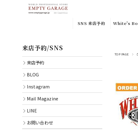
SNS 来店予約
White's Bo
来店予約
Custom
来店予約/SNS
Orderｶｽﾀ
Instagram
ﾀﾞｰ
TOP PAGE
来店予約
BLOG
Special
BLOG
Leather
Mail
Instagram
Magazine
In-stock
品
Mail Magazine
LINE
Smoke
LINE
CONTACT
Jumper
お問い合わせ
Semi Dre