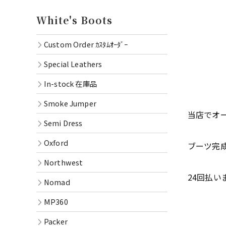
Oxford
White's Boots
Northwe
Custom Order ｶｽﾀﾑｵｰﾀﾞｰ
Nomad
Special Leathers
MP360
In-stock 在庫品
Packer
Smoke Jumper
当店でオ
RAINIE
Semi Dress
OXFOR
Oxford
ブーツ完
Oil Lac
Northwest
Goods
24回払
Nomad
MP360
Packer