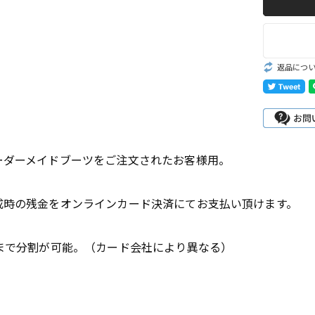
Romeo
st
John Henry
返品につ
Oil, Lace,
goods
ーダーメイドブーツをご注文されたお客様用。
R
D
成時の残金をオンラインカード決済にてお支払い頂けます。
e
いまで分割が可能。（カード会社により異なる）