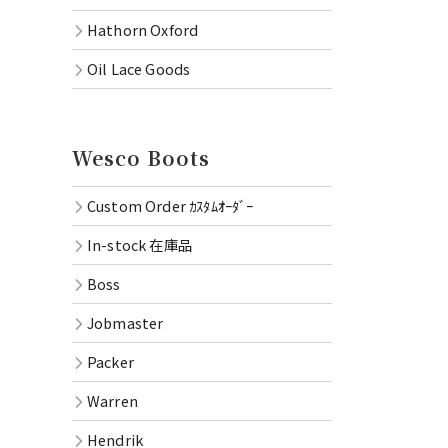
Hathorn Oxford
Oil Lace Goods
Wesco Boots
Custom Order ｶｽﾀﾑｵｰﾀﾞｰ
In-stock 在庫品
Boss
Jobmaster
Packer
Warren
Hendrik