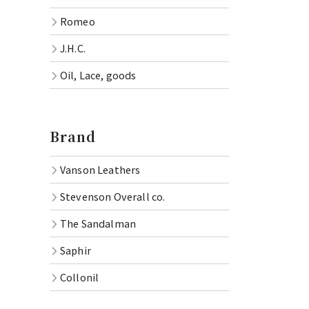
Romeo
J.H.C.
Oil, Lace, goods
Brand
Vanson Leathers
Stevenson Overall co.
The Sandalman
Saphir
Collonil