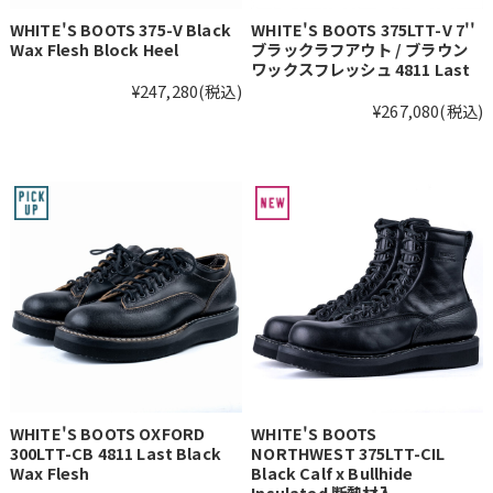
WHITE'S BOOTS 375-V Black
WHITE'S BOOTS 375LTT-V 7''
Wax Flesh Block Heel
ブラックラフアウト / ブラウン
ワックスフレッシュ 4811 Last
¥247,280
(税込)
¥267,080
(税込)
WHITE'S BOOTS OXFORD
WHITE'S BOOTS
300LTT-CB 4811 Last Black
NORTHWEST 375LTT-CIL
Wax Flesh
Black Calf x Bullhide
Insulated 断熱材入