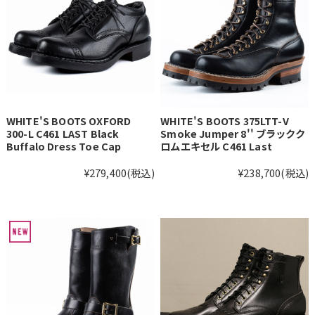
WHITE'S BOOTS OXFORD
WHITE'S BOOTS 375LTT-V
300-L C461 LAST Black
Smoke Jumper 8'' ブラックク
Buffalo Dress Toe Cap
ロムエキセル C461 Last
¥279,400
(税込)
¥238,700
(税込)