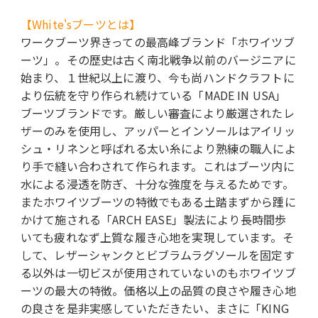
【White'sブーツとは】
ワークブーツ界きっての最高峰ブランド「ホワイツブ
ーツ」。その歴史は古く南北戦争以前のバージニアに
始まり、１世紀以上に渡り、今も尚ハンドクラフトに
より伝統を守り作られ続けている「MADE IN USA」
ブーツブランドです。厳しい審査により厳選されたレ
ザーのみを使用し、アッパーとインソールはアイリッ
シュ・リネンと呼ばれる太い糸により熟練の職人によ
り手で縫い合わされて作られます。これはブーツ内に
水による浸透を防ぎ、十分な強度を与えるためです。
またホワイツブーツの特徴でもある土踏まずから踵に
かけて施される「ARCH EASE」製法により長時間歩
いても疲れなず上質な履き心地を実現しています。そ
して、レザーシャンクとビブラムラグソールを固定す
る以外は一切ビスが使用されていないのもホワイツブ
ーツの最大の特徴。価格以上の品質の良さや履き心地
の良さを是非実感していただきたい、まさに「KING