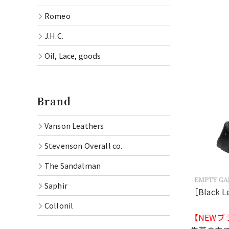
Romeo
J.H.C.
Oil, Lace, goods
Brand
Vanson Leathers
Stevenson Overall co.
The Sandalman
Saphir
［Black L
Collonil
【NEW