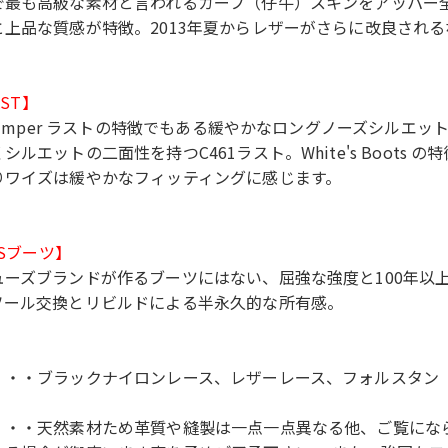
で最も高級な素材と言われるカーフ（仔牛）スキンをアッパー
と上品な質感が特徴。2013年夏からレザーがさらに改良され
AST】
 Jumper ラストの特徴でもある緩やかなロングノーズシルエット
シルエットの二面性を持つC461ラスト。White's Boots
りワイズは緩やかなフィッティングに感じます。
'Sブーツ】
ューズブランドが作るブーツにはない、屈強な強度と100年以
ソール交換とリビルドによる半永久的な所有感。
・・・ブラックナイロンレース、レザーレース、フォルスタン
・・・天然素材ため革質や縫製は一点一点異なる他、ご覧にな