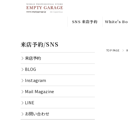
SNS 来店予約
White's Bo
来店予約
Custom
来店予約/SNS
Orderｶｽﾀ
Instagram
ﾀﾞｰ
TOP PAGE
来店予約
BLOG
Special
BLOG
Leather
Mail
Instagram
Magazine
In-stock
品
Mail Magazine
LINE
Smoke
LINE
CONTACT
Jumper
お問い合わせ
Semi Dre