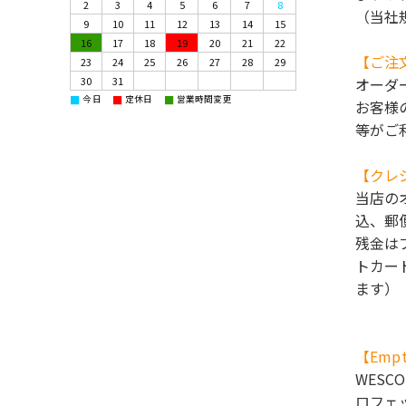
2
3
4
5
6
7
8
（当社
9
10
11
12
13
14
15
16
17
18
19
20
21
22
【ご注
23
24
25
26
27
28
29
30
31
オーダ
■
■
■
今日
定休日
営業時間変更
お客様
等がご
【クレ
当店の
込、郵
残金は
トカー
ます）
【Empt
WES
ロフェ