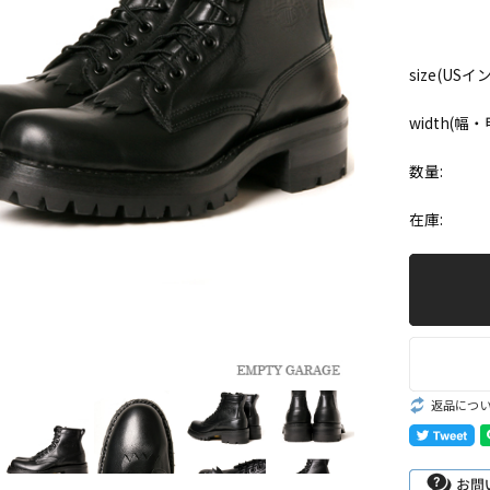
Romeo
st
size(USイ
John Henry
width(幅
Oil, Lace,
goods
数量:
在庫:
R
D
e
返品につ