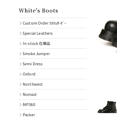
Oxford
White's Boots
Northwe
Custom Order ｶｽﾀﾑｵｰﾀﾞｰ
Nomad
Special Leathers
MP360
In-stock 在庫品
Packer
Smoke Jumper
RAINIE
Semi Dress
OXFOR
Oxford
Oil Lac
Northwest
Goods
Nomad
MP360
Packer