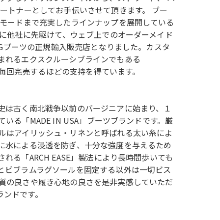
ートナーとしてお手伝いさせて頂きます。 ブー
ンモードまで充実したラインナップを展開している
年に他社に先駆けて、ウェブ上でのオーダーメイド
RGブーツの正規輸入販売店となりました。カスタ
まれるエクスクルーシブラインでもある
も、毎回完売するほどの支持を得ています。
史は古く南北戦争以前のバージニアに始まり、１
「MADE IN USA」ブーツブランドです。厳
ルはアイリッシュ・リネンと呼ばれる太い糸によ
に水による浸透を防ぎ、十分な強度を与えるため
る「ARCH EASE」製法により長時間歩いても
とビブラムラグソールを固定する以外は一切ビス
質の良さや履き心地の良さを是非実感していただ
ブランドです。