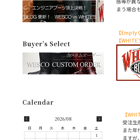
感等が異
まう場合
【Empt
【WHIT
Buyer’s Select
【WHI
2026/08
受注生
日
月
火
水
木
金
土
また年
1
ますが