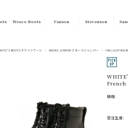
ots
Wesco Boots
Vanson
Stevenson
San
ｶｽﾀﾑｵｰﾀﾞｰ
Riders
Tops
Han
ﾑｵｰ
Custom
Jackets
Sa
Bottoms
Order
WHITE'S BOOTS ホワイツブーツ
SMOKE JUMPER スモークジャンパー
C461 LAST(461
Goods
在庫品Instock
s
Boss
WHITE'S
在庫
French 
Jobmaster
価格:
Packer
Warren
受注生産:
ss
Hendrik