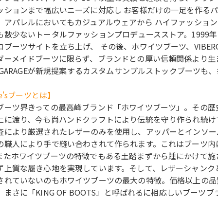
ッションまで幅広いニーズに対応し お客様だけの一足を作るパ
、アパレルにおいてもカジュアルウェアから ハイファッショ
も数少ないトータルファッションプロデュースストア。1999
コブーツサイトを立ち上げ、 その後、ホワイツブーツ、VIBE
ダーメイドブーツに限らず、ブランドとの厚い信頼関係より生
TYGARAGEが新規提案するカスタムサンプルストックブーツ
te'sブーツとは】
ブーツ界きっての最高峰ブランド「ホワイツブーツ」。その歴
上に渡り、今も尚ハンドクラフトにより伝統を守り作られ続けている
査により厳選されたレザーのみを使用し、アッパーとインソー
の職人により手で縫い合わされて作られます。これはブーツ内
またホワイツブーツの特徴でもある土踏まずから踵にかけて施され
ず上質な履き心地を実現しています。そして、レザーシャンク
されていないのもホワイツブーツの最大の特徴。価格以上の品
、まさに「KING OF BOOTS」と呼ばれるに相応しいブーツ