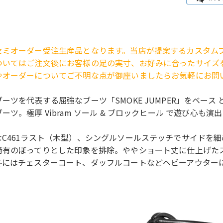
セミオーダー受注生産品となります。当店が提案するカスタム
ついてはご注文後にお客様の足の実寸、お好みに合ったサイズ
やオーダーについてご不明な点が御座いましたらお気軽にお問
ーツを代表する屈強なブーツ「SMOKE JUMPER」をベー
ーツ。極厚 Vibram ソール & ブロックヒール で遊び心も演
なC461ラスト（木型）、シングルソールステッチでサイドを
特有のぼってりとした印象を排除。ややショート丈に仕上げた
冬にはチェスターコート、ダッフルコートなどヘビーアウター