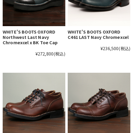
WHITE'S BOOTS OXFORD
WHITE'S BOOTS OXFORD
Northwest Last Navy
C461 LAST Navy Chromexcel
Chromexcel x BK Toe Cap
¥236,500
(税込)
¥272,800
(税込)