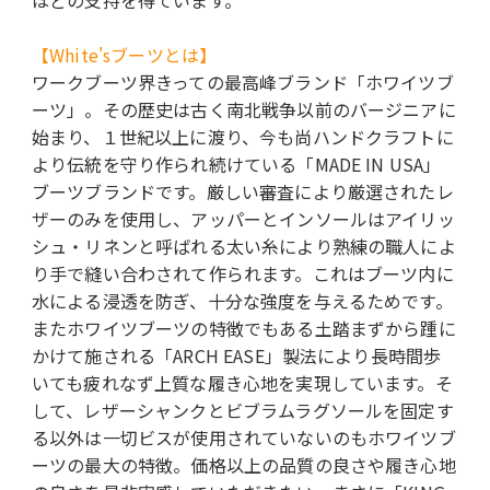
【White'sブーツとは】
ワークブーツ界きっての最高峰ブランド「ホワイツブ
ーツ」。その歴史は古く南北戦争以前のバージニアに
始まり、１世紀以上に渡り、今も尚ハンドクラフトに
より伝統を守り作られ続けている「MADE IN USA」
ブーツブランドです。厳しい審査により厳選されたレ
ザーのみを使用し、アッパーとインソールはアイリッ
シュ・リネンと呼ばれる太い糸により熟練の職人によ
り手で縫い合わされて作られます。これはブーツ内に
水による浸透を防ぎ、十分な強度を与えるためです。
またホワイツブーツの特徴でもある土踏まずから踵に
かけて施される「ARCH EASE」製法により長時間歩
いても疲れなず上質な履き心地を実現しています。そ
して、レザーシャンクとビブラムラグソールを固定す
る以外は一切ビスが使用されていないのもホワイツブ
ーツの最大の特徴。価格以上の品質の良さや履き心地