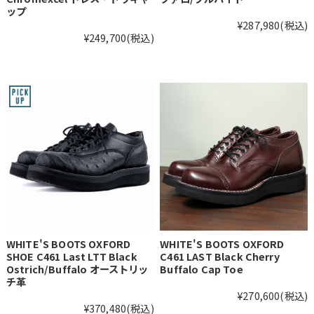
ップ
¥287,980
(税込)
¥249,700
(税込)
WHITE'S BOOTS OXFORD
WHITE'S BOOTS OXFORD
SHOE C461 Last LTT Black
C461 LAST Black Cherry
Ostrich/Buffalo オーストリッ
Buffalo Cap Toe
チ革
¥270,600
(税込)
¥370,480
(税込)