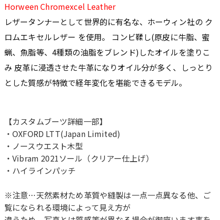
Horween Chromexcel Leather
レザータンナーとして世界的に有名な、ホーウィン社の ク
ロムエキセルレザー を使用。 コンビ鞣し(原皮に牛脂、蜜
蝋、魚脂等、4種類の油脂をブレンド)したオイルを塗りこ
み 皮革に浸透させた牛革になりオイル分が多く、しっとり
とした質感が特徴で経年変化を堪能できるモデル。
【カスタムブーツ詳細一部】
・OXFORD LTT(Japan Limited)
・ノースウエスト木型
・Vibram 2021ソール（クリアー仕上げ）
・ハイラインパッチ
※注意…天然素材ため革質や縫製は一点一点異なる他、ご
覧になられる環境によって見え方が
違うため、写真とは質感等が異なる場合が御座います事を