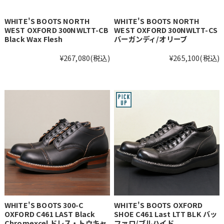
WHITE'S BOOTS NORTH
WHITE'S BOOTS NORTH
WEST OXFORD 300NWLTT-CB
WEST OXFORD 300NWLTT-CS
Black Wax Flesh
バーガンディ/オリーブ
¥267,080
(税込)
¥265,100
(税込)
WHITE'S BOOTS 300-C
WHITE'S BOOTS OXFORD
OXFORD C461 LAST Black
SHOE C461 Last LTT BLK バッ
Chromexcel ドレス・トウキャ
ファロ/ブルハイド