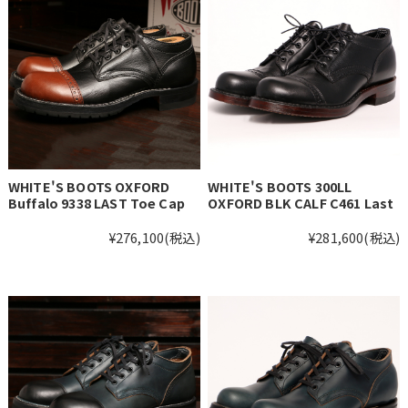
WHITE'S BOOTS OXFORD
WHITE'S BOOTS 300LL
Buffalo 9338 LAST Toe Cap
OXFORD BLK CALF C461 Last
¥276,100
(税込)
¥281,600
(税込)