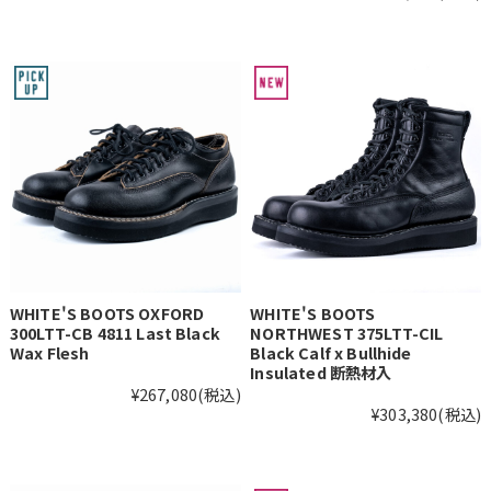
WHITE'S BOOTS OXFORD
WHITE'S BOOTS
300LTT-CB 4811 Last Black
NORTHWEST 375LTT-CIL
Wax Flesh
Black Calf x Bullhide
Insulated 断熱材入
¥267,080
(税込)
¥303,380
(税込)