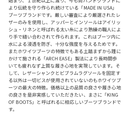
始まり、１世紀以上に渡り、今も尚ハンドクラフトに
より伝統を守り作られ続けている「MADE IN USA」
ブーツブランドです。厳しい審査により厳選されたレ
ザーのみを使用し、アッパーとインソールはアイリッ
シュ・リネンと呼ばれる太い糸により熟練の職人によ
り手で縫い合わされて作られます。これはブーツ内に
水による浸透を防ぎ、十分な強度を与えるためです。
またホワイツブーツの特徴でもある土踏まずから踵に
かけて施される「ARCH EASE」製法により長時間歩
いても疲れなず上質な履き心地を実現しています。そ
して、レザーシャンクとビブラムラグソールを固定す
る以外は一切ビスが使用されていないのもホワイツブ
ーツの最大の特徴。価格以上の品質の良さや履き心地
の良さを是非実感していただきたい、まさに「KING
OF BOOTS」と呼ばれるに相応しいブーツブランドで
す。