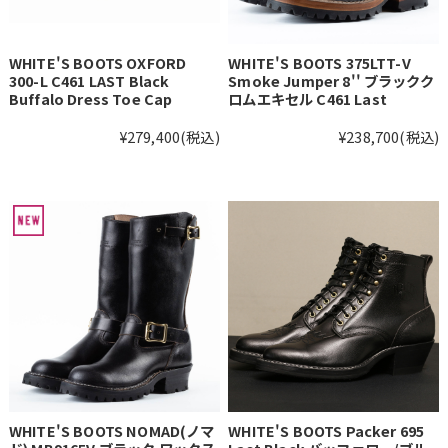
WHITE'S BOOTS OXFORD
WHITE'S BOOTS 375LTT-V
300-L C461 LAST Black
Smoke Jumper 8'' ブラックク
Buffalo Dress Toe Cap
ロムエキセル C461 Last
¥279,400
(税込)
¥238,700
(税込)
WHITE'S BOOTS NOMAD(ノマ
WHITE'S BOOTS Packer 695