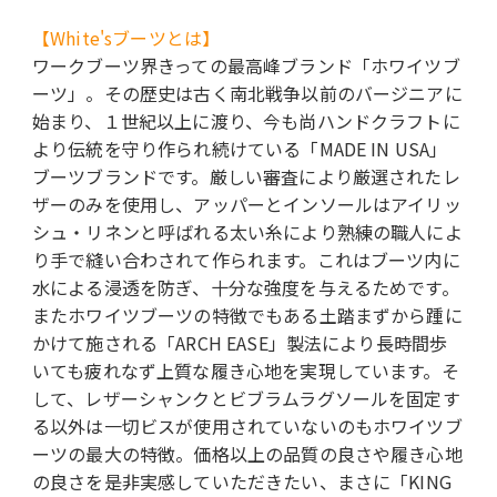
【White'sブーツとは】
ワークブーツ界きっての最高峰ブランド「ホワイツブ
ーツ」。その歴史は古く南北戦争以前のバージニアに
始まり、１世紀以上に渡り、今も尚ハンドクラフトに
より伝統を守り作られ続けている「MADE IN USA」
ブーツブランドです。厳しい審査により厳選されたレ
ザーのみを使用し、アッパーとインソールはアイリッ
シュ・リネンと呼ばれる太い糸により熟練の職人によ
り手で縫い合わされて作られます。これはブーツ内に
水による浸透を防ぎ、十分な強度を与えるためです。
またホワイツブーツの特徴でもある土踏まずから踵に
かけて施される「ARCH EASE」製法により長時間歩
いても疲れなず上質な履き心地を実現しています。そ
して、レザーシャンクとビブラムラグソールを固定す
る以外は一切ビスが使用されていないのもホワイツブ
ーツの最大の特徴。価格以上の品質の良さや履き心地
の良さを是非実感していただきたい、まさに「KING