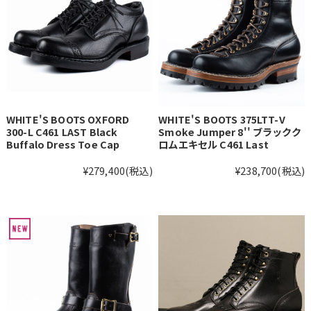
WHITE'S BOOTS OXFORD
WHITE'S BOOTS 375LTT-V
300-L C461 LAST Black
Smoke Jumper 8'' ブラックク
Buffalo Dress Toe Cap
ロムエキセル C461 Last
¥279,400
(税込)
¥238,700
(税込)