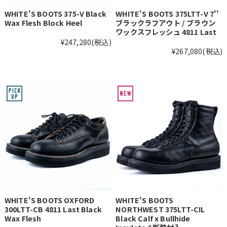
WHITE'S BOOTS 375-V Black
WHITE'S BOOTS 375LTT-V 7''
Wax Flesh Block Heel
ブラックラフアウト / ブラウン
ワックスフレッシュ 4811 Last
¥247,280
(税込)
¥267,080
(税込)
WHITE'S BOOTS OXFORD
WHITE'S BOOTS
300LTT-CB 4811 Last Black
NORTHWEST 375LTT-CIL
Wax Flesh
Black Calf x Bullhide