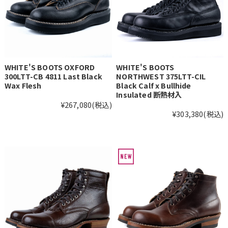
WHITE'S BOOTS OXFORD
WHITE'S BOOTS
300LTT-CB 4811 Last Black
NORTHWEST 375LTT-CIL
Wax Flesh
Black Calf x Bullhide
Insulated 断熱材入
¥267,080
(税込)
¥303,380
(税込)