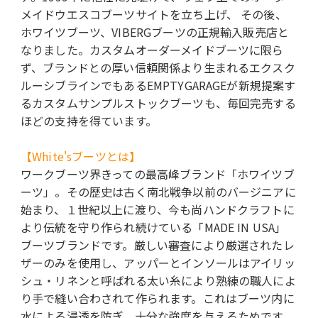
メイドウエスコブーツサイトを立ち上げ、 その後、
ホワイツブーツ、VIBERGブーツの正規輸入販売店と
なりました。カスタムオーダーメイドブーツに限ら
ず、ブランドとの厚い信頼関係より生まれるエクスク
ルーシブラインでもあるEMPTYGARAGEが新規提案す
るカスタムサンプルストックブーツも、毎回完売する
ほどの支持を得ています。
【White'sブーツとは】
ワークブーツ界きっての最高峰ブランド「ホワイツブ
ーツ」。その歴史は古く南北戦争以前のバージニアに
始まり、１世紀以上に渡り、今も尚ハンドクラフトに
より伝統を守り作られ続けている「MADE IN USA」
ブーツブランドです。厳しい審査により厳選されたレ
ザーのみを使用し、アッパーとインソールはアイリッ
シュ・リネンと呼ばれる太い糸により熟練の職人によ
り手で縫い合わされて作られます。これはブーツ内に
水による浸透を防ぎ、十分な強度を与えるためです。