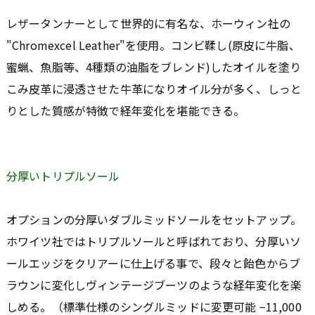
レザータンナーとして世界的に有名な、ホーウィン社の
"Chromexcel Leather"を使用。コンビ鞣し(原皮に牛脂、
蜜蝋、魚脂等、4種類の油脂をブレンド)したオイルを塗り
こみ皮革に浸透させた牛革になりオイル分が多く、しっと
りとした質感が特徴で経年変化を堪能できる。
分厚いトリプルソール
オプションの分厚いダブルミッドソールをセットアップ。
ホワイツ社ではトリプルソールと呼ばれており、分厚いソ
ールエッジをクリアーに仕上げる事で、段々と飴色からブ
ラウンに変化しヴィンテージブーツのような経年変化を楽
しめる。（標準仕様のシングルミッドに変更可能 −11,000