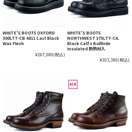
WHITE'S BOOTS OXFORD
WHITE'S BOOTS
300LTT-CB 4811 Last Black
NORTHWEST 375LTT-CIL
Wax Flesh
Black Calf x Bullhide
Insulated 断熱材入
¥267,080
(税込)
¥303,380
(税込)