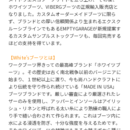
ホワイツブーツ、VIBERGブーツの正規輸入販売店と
なりました。カスタムオーダーメイドブーツに限ら
ず、ブランドとの厚い信頼関係より生まれるエクスク
ルーシブラインでもあるEMPTYGARAGEが新規提案す
るカスタムサンプルストックブーツも、毎回完売する
ほどの支持を得ています。
【White'sブーツとは】
ワークブーツ界きっての最高峰ブランド「ホワイツブ
ーツ」。その歴史は古く南北戦争以前のバージニアに
始まり、１世紀以上に渡り、今も尚ハンドクラフトに
より伝統を守り作られ続けている「MADE IN USA」
ブーツブランドです。厳しい審査により厳選されたレ
ザーのみを使用し、アッパーとインソールはアイリッ
シュ・リネンと呼ばれる太い糸により熟練の職人によ
り手で縫い合わされて作られます。これはブーツ内に
水による浸透を防ぎ、十分な強度を与えるためです。