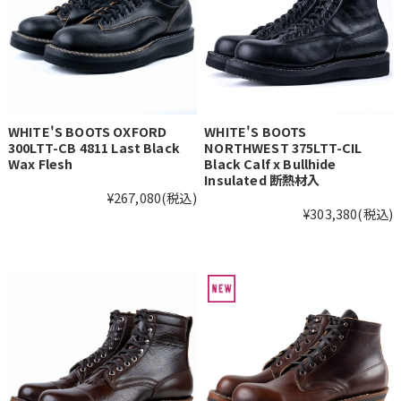
WHITE'S BOOTS OXFORD
WHITE'S BOOTS
300LTT-CB 4811 Last Black
NORTHWEST 375LTT-CIL
Wax Flesh
Black Calf x Bullhide
Insulated 断熱材入
¥267,080
(税込)
¥303,380
(税込)