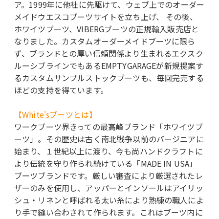
ア。1999年に他社に先駆けて、ウェブ上でのオーダー
メイドウエスコブーツサイトを立ち上げ、 その後、
ホワイツブーツ、VIBERGブーツの正規輸入販売店と
なりました。カスタムオーダーメイドブーツに限ら
ず、ブランドとの厚い信頼関係より生まれるエクスク
ルーシブラインでもあるEMPTYGARAGEが新規提案す
るカスタムサンプルストックブーツも、毎回完売する
ほどの支持を得ています。
【White'sブーツとは】
ワークブーツ界きっての最高峰ブランド「ホワイツブ
ーツ」。その歴史は古く南北戦争以前のバージニアに
始まり、１世紀以上に渡り、今も尚ハンドクラフトに
より伝統を守り作られ続けている「MADE IN USA」
ブーツブランドです。厳しい審査により厳選されたレ
ザーのみを使用し、アッパーとインソールはアイリッ
シュ・リネンと呼ばれる太い糸により熟練の職人によ
り手で縫い合わされて作られます。これはブーツ内に