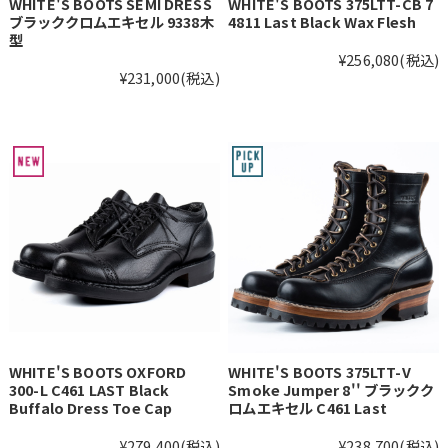
WHITE'S BOOTS SEMI DRESS
WHITE'S BOOTS 375LTT-CB 7
ブラッククロムエキセル 9338木
4811 Last Black Wax Flesh
型
¥256,080
(税込)
¥231,000
(税込)
WHITE'S BOOTS OXFORD
WHITE'S BOOTS 375LTT-V
300-L C461 LAST Black
Smoke Jumper 8'' ブラックク
Buffalo Dress Toe Cap
ロムエキセル C461 Last
¥279,400
(税込)
¥238,700
(税込)