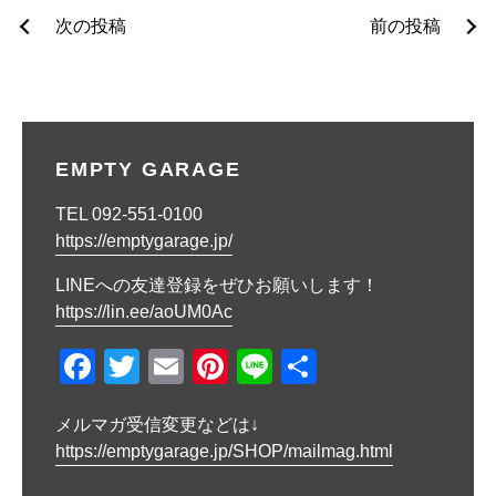
投
次の投稿
前の投稿
稿
ナ
ビ
EMPTY GARAGE
ゲ
TEL 092-551-0100
ー
https://emptygarage.jp/
シ
LINEへの友達登録をぜひお願いします！
ョ
https://lin.ee/aoUM0Ac
ン
F
T
E
Pi
Li
共
a
wi
m
nt
n
有
メルマガ受信変更などは↓
c
tt
ail
er
e
https://emptygarage.jp/SHOP/mailmag.html
e
er
e