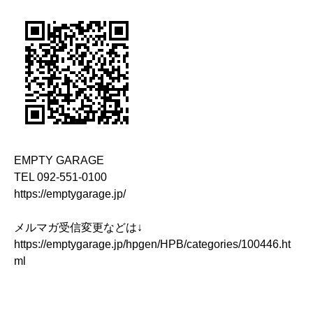
EMPTY GARAGE
TEL 092-551-0100
https://emptygarage.jp/
メルマガ受信変更などは↓
https://emptygarage.jp/hpgen/HPB/categories/100446.ht
ml