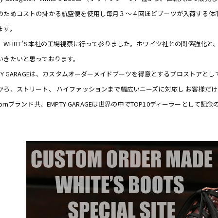
のためコストの掛かる航空便を使用し毎月３〜４回ほどブーツが入荷する体制
Romeo
st
ます。
John Henry
、WHITE'S本社の工場視察に行って参りました。ホワイツ社との関係強化
いきたいと思っております。
Oil, Lace,
goods
PTY GARAGEは、カスタムオーダーメイドブーツを得意とするプロストアと
から、ストリート、 ハイファッションまで幅広いニーズに対応し お客様だけの
thornブランド共、EMPTY GARAGEは世界の中でTOP10ディーラーとし
R
D
e