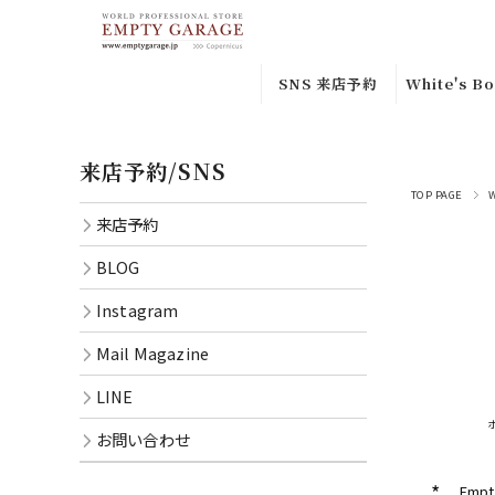
SNS 来店予約
White's Bo
来店予約
Custom
来店予約/SNS
Orderｶｽﾀ
Instagram
ﾀﾞｰ
TOP PAGE
来店予約
BLOG
Special
BLOG
Leather
Mail
Instagram
Magazine
In-stock
品
Mail Magazine
LINE
Smoke
LINE
CONTACT
Jumper
お問い合わせ
Semi Dre
*
Em