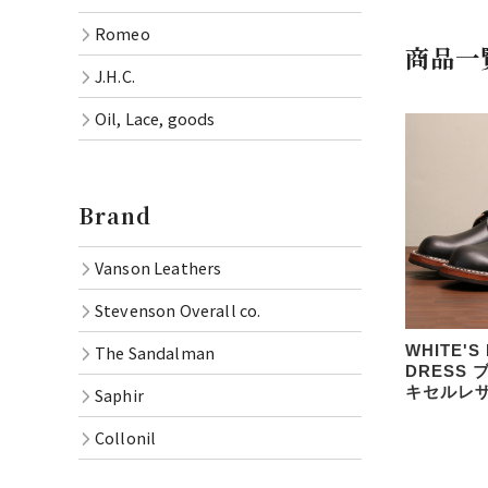
Romeo
商品一
J.H.C.
Oil, Lace, goods
Brand
Vanson Leathers
Stevenson Overall co.
The Sandalman
WHITE'S
DRESS
キセルレザ
Saphir
Collonil