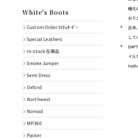
Oxford
縮化
White's Boots
Northwe
おり
Custom Order ｶｽﾀﾑｵｰﾀﾞｰ
*
近年
Nomad
して
Special Leathers
MP360
*
EM
In-stock 在庫品
イル
Packer
Smoke Jumper
Ha
RAINIE
Semi Dress
OXFOR
Oxford
Oil Lac
Northwest
Goods
Nomad
MP360
Packer