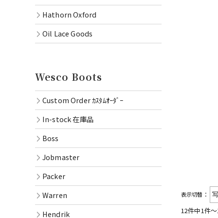
Hathorn Oxford
Oil Lace Goods
Wesco Boots
Custom Order ｶｽﾀﾑｵｰﾀﾞｰ
In-stock 在庫品
Boss
Jobmaster
Packer
Warren
表示切替：
12件中1件〜
Hendrik