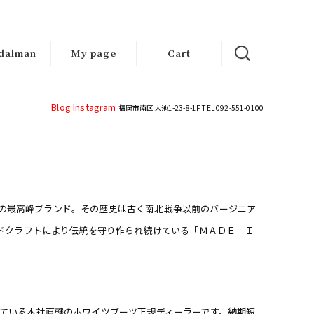
dalman
My page
Cart
d-made
ndals
Blog
Instagram
福岡市南区大池1-23-8-1F TEL 092-551-0100
)
きっての最高峰ブランド。その歴史は古く南北戦争以前のバージニア
ドクラフトにより伝統を守り作られ続けている「ＭＡＤＥ Ｉ
入にて販売している本社直轄のホワイツブーツ正規ディーラーです。納期短