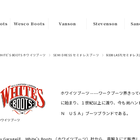
ots
Wesco Boots
Vanson
Stevenson
San
ｶｽﾀﾑｵｰﾀﾞｰ
Riders
Tops
Han
ﾑｵｰ
Custom
Jackets
Sa
Bottoms
Order
WHITE'S BOOTS ホワイツブーツ
SEMI DRESS セミドレスブーツ
9338 LAST(セミドレス
Goods
在庫品Instock
s
Boss
在庫
ホワイツブーツ -----ワークブーツ界
Jobmaster
に始まり、１世紀以上に渡り、今も尚ハン
Packer
Ｎ ＵＳＡ」ブーツブランドである。
ホワイツブーツ
Warren
ss
Hendrik
pty Garageは、White's Boots （ホワイツブーツ）社から、直輸