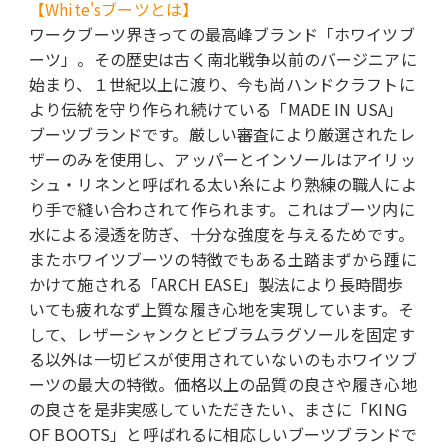
【White'sブーツとは】
ワークブーツ界きっての最高峰ブランド「ホワイツブ
ーツ」。その歴史は古く南北戦争以前のバージニアに
始まり、１世紀以上に渡り、今も尚ハンドクラフトに
より伝統を守り作られ続けている「MADE IN USA」
ブーツブランドです。厳しい審査により厳選されたレ
ザーのみを使用し、アッパーとインソールはアイリッ
シュ・リネンと呼ばれる太い糸により熟練の職人によ
り手で縫い合わされて作られます。これはブーツ内に
水による浸透を防ぎ、十分な強度を与えるためです。
またホワイツブーツの特徴でもある土踏まずから踵に
かけて施される「ARCH EASE」製法により長時間歩
いても疲れなず上質な履き心地を実現しています。そ
して、レザーシャンクとビブラムラグソールを固定す
る以外は一切ビスが使用されていないのもホワイツブ
ーツの最大の特徴。価格以上の品質の良さや履き心地
の良さを是非実感していただきたい、まさに「KING
OF BOOTS」と呼ばれるに相応しいブーツブランドで