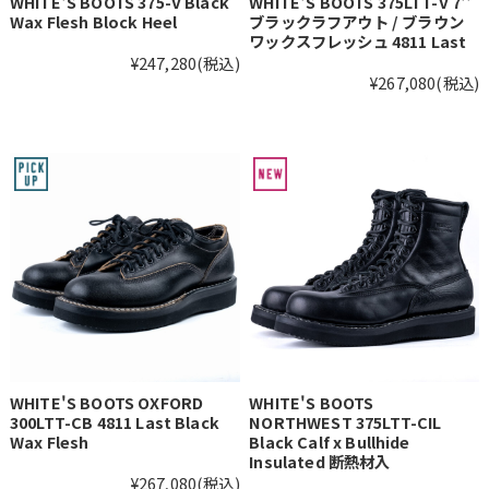
WHITE'S BOOTS 375-V Black
WHITE'S BOOTS 375LTT-V 7''
Wax Flesh Block Heel
ブラックラフアウト / ブラウン
ワックスフレッシュ 4811 Last
¥247,280
(税込)
¥267,080
(税込)
WHITE'S BOOTS OXFORD
WHITE'S BOOTS
300LTT-CB 4811 Last Black
NORTHWEST 375LTT-CIL
Wax Flesh
Black Calf x Bullhide
Insulated 断熱材入
¥267,080
(税込)