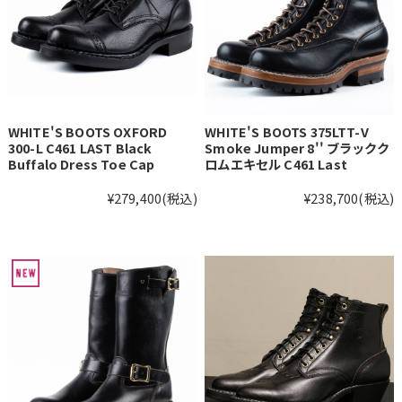
WHITE'S BOOTS OXFORD
WHITE'S BOOTS 375LTT-V
300-L C461 LAST Black
Smoke Jumper 8'' ブラックク
Buffalo Dress Toe Cap
ロムエキセル C461 Last
¥279,400
(税込)
¥238,700
(税込)