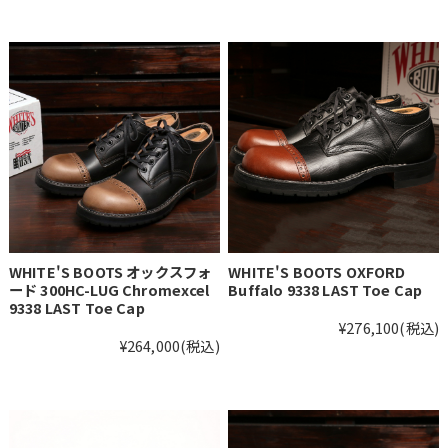
WHITE'S BOOTS オックスフォ
WHITE'S BOOTS OXFORD
ード 300HC-LUG Chromexcel
Buffalo 9338 LAST Toe Cap
9338 LAST Toe Cap
¥276,100
(税込)
¥264,000
(税込)