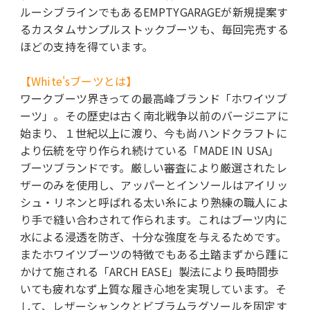
ルーシブラインでもあるEMPTYGARAGEが新規提案す
るカスタムサンプルストックブーツも、毎回完売する
ほどの支持を得ています。
【White'sブーツとは】
ワークブーツ界きっての最高峰ブランド「ホワイツブ
ーツ」。その歴史は古く南北戦争以前のバージニアに
始まり、１世紀以上に渡り、今も尚ハンドクラフトに
より伝統を守り作られ続けている「MADE IN USA」
ブーツブランドです。厳しい審査により厳選されたレ
ザーのみを使用し、アッパーとインソールはアイリッ
シュ・リネンと呼ばれる太い糸により熟練の職人によ
り手で縫い合わされて作られます。これはブーツ内に
水による浸透を防ぎ、十分な強度を与えるためです。
またホワイツブーツの特徴でもある土踏まずから踵に
かけて施される「ARCH EASE」製法により長時間歩
いても疲れなず上質な履き心地を実現しています。そ
して、レザーシャンクとビブラムラグソールを固定す