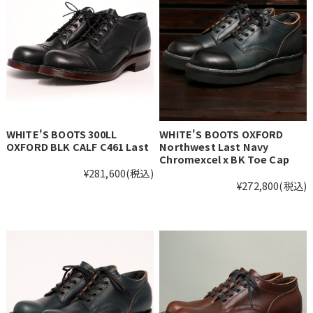
WHITE'S BOOTS 300LL
WHITE'S BOOTS OXFORD
OXFORD BLK CALF C461 Last
Northwest Last Navy
Chromexcel x BK Toe Cap
¥281,600
(税込)
¥272,800
(税込)