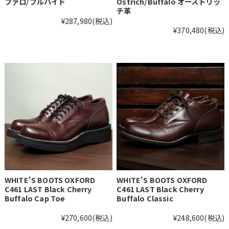
ファロ/ブルハイド
Ostrich/Buffalo オーストリッ
チ革
¥287,980
(税込)
¥370,480
(税込)
WHITE'S BOOTS OXFORD
WHITE'S BOOTS OXFORD
C461 LAST Black Cherry
C461 LAST Black Cherry
Buffalo Cap Toe
Buffalo Classic
¥270,600
(税込)
¥248,600
(税込)