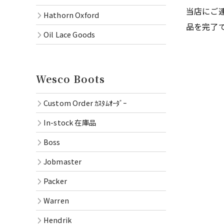
当店にご
Hathorn Oxford
品を完了
Oil Lace Goods
Wesco Boots
Custom Order ｶｽﾀﾑｵｰﾀﾞｰ
In-stock 在庫品
Boss
Jobmaster
Packer
Warren
Hendrik