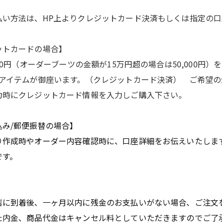
払い方法は、HP上よりクレジットカード決済もしくは指定の
Romeo
st
John Henry
ットカードの場合】
Oil, Lace,
000円（オーダーブーツの金額が15万円超の場合は50,000円
goods
うアイテムが御座います。
（クレジットカード決済）
ご希望の
力時にクレジットカード情報を入力しご購入下さい。
R
込み/郵便振替の場合】
D
り作成時やオーダー内容確認時に、口座詳細をお伝えいたしま
e
です。
店に到着後、一ヶ月以内に残金のお支払いがない場合、ご注文
た内金、商品代金はキャンセル料としていただきますのでご了