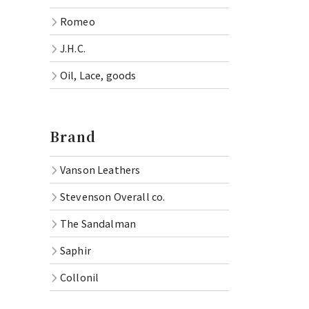
Romeo
J.H.C.
Oil, Lace, goods
Brand
Vanson Leathers
Stevenson Overall co.
The Sandalman
Saphir
Collonil