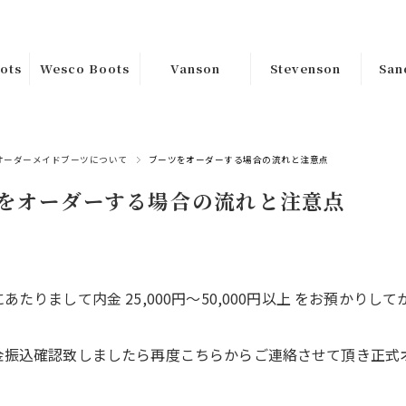
ots
Wesco Boots
Vanson
Stevenson
San
ｶｽﾀﾑｵｰﾀﾞｰ
Riders
Tops
Han
ﾑｵｰ
Custom
Jackets
Sa
Bottoms
Order
オーダーメイドブーツについて
ブーツをオーダーする場合の流れと注意点
をオーダーする場合の流れと注意点
Goods
在庫品Instock
s
Boss
在庫
Jobmaster
あたりまして内金 25,000円〜50,000円以上 をお預か
Packer
金振込確認致しましたら再度こちらからご連絡させて頂き正式
Warren
ss
Hendrik