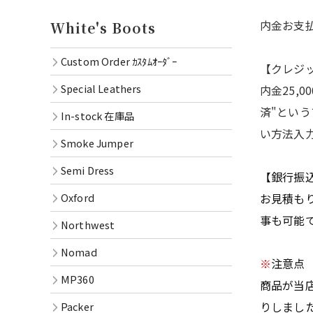
Oxford
内金お支
White's Boots
Northwe
Custom Order ｶｽﾀﾑｵｰﾀﾞｰ
【クレジ
Nomad
Special Leathers
内金25,
MP360
済"とい
In-stock 在庫品
い方法入
Packer
Smoke Jumper
RAINIE
Semi Dress
【銀行振
OXFOR
Oxford
お見積も
Oil Lac
事も可能
Northwest
Goods
Nomad
※
注意点
MP360
商品が当
りしまし
Packer