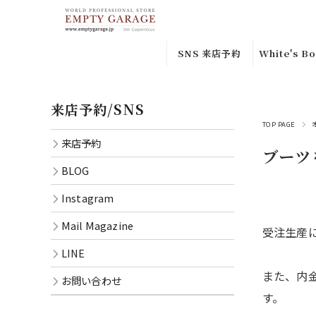
SNS 来店予約
White's Bo
来店予約
Custom
来店予約/SNS
Orderｶｽﾀ
Instagram
ﾀﾞｰ
TOP PAGE
来店予約
ブーツ
BLOG
Special
BLOG
Leather
Mail
Instagram
Magazine
In-stock
品
Mail Magazine
LINE
受注生産に
Smoke
LINE
CONTACT
Jumper
また、内
お問い合わせ
Semi Dre
す。